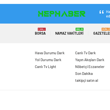
Ha
ed
CANLI
ANLIK
GÜNLÜ
BORSA
NAMAZ VAKITLERI
GAZETELE
Hava Durumu Dark
Canlı Tv Dark
Yol Durumu Dark
Yayın Akışları Dark
Canlı Tv Light
Nöbetçi Eczaneler
Son Dakika
takipçi satın al