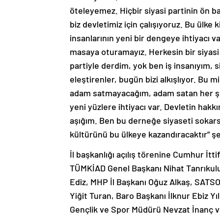
öteleyemez. Hiçbir siyasi partinin ön b
biz devletimiz için çalışıyoruz. Bu ülke 
insanlarının yeni bir dengeye ihtiyacı 
masaya oturamayız. Herkesin bir siyasi 
partiyle derdim, yok ben iş insanıyım, si
eleştirenler, bugün bizi alkışlıyor. Bu m
adam satmayacağım, adam satan her şeyi
yeni yüzlere ihtiyacı var. Devletin hakk
aşığım. Ben bu derneğe siyaseti sokars
kültürünü bu ülkeye kazandıracaktır” ş
İl başkanlığı açılış törenine Cumhur İt
TÜMKİAD Genel Başkanı Nihat Tanrıkul
Ediz, MHP İl Başkanı Oğuz Alkaş, SATS
Yiğit Turan, Baro Başkanı İlknur Ebiz Yıl
Gençlik ve Spor Müdürü Nevzat İnanç ve