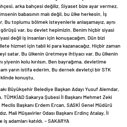
ahçesi, arka bahçesi değiliz. Siyaset bize ayar vermez,
kimsenin babasının malı değil, bu ülke herkesin. İş
var. Bu toplumu bölmek isteyenlerle anlaşamayız, aynı
görüşü var, bu devlet hepimizin. Benim hiçbir siyasi
yasi değil iş insanları için konuşacağım. Dün bizi
illete hizmet için tabii ki para kazanacağız. Hiçbir zaman
 satar. Bu ülkenin üretmeye ihtiyacı var. Bu ülkenin
ını yiyenin kolu kırılsın. Ben bayrağıma, devletime
am yarın istifa ederim. Bu dernek devletçi bir STK
eklinde konuştu.
tifakı Büyükşehir Belediye Başkan Adayı Yusuf Alemdar,
u, TÜMKİAD Sakarya Şubesi İl Başkanı Mehmet Zeki
O Meclis Başkanı Erdem Ercan, SASKİ Genel Müdürü
dız, Mali Müşavirler Odası Başkanı Erdinç Atalay, İl
 iş adamları katıldı. – SAKARYA