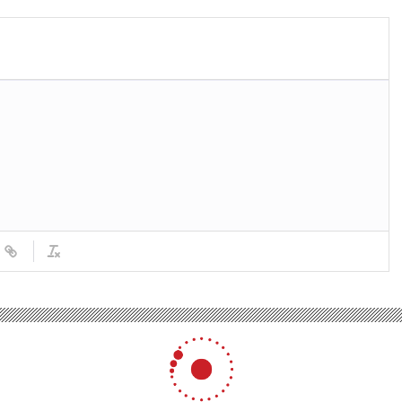
larını İlan Etti
oluyor