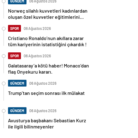
GÜNDEM
06 Ağustos 2026
Norweç silahlı kuvvetleri kadınlardan
oluşan özel kuvvetler eğitimlerini
başlattı.
SPOR
06 Ağustos 2026
Cristiano Ronaldo’nun akıllara zarar
tüm kariyerinin istatistiğini çıkardık !
SPOR
06 Ağustos 2026
Galatasaray’a kötü haber! Monaco’dan
flaş Onyekuru kararı.
GÜNDEM
06 Ağustos 2026
Trump’tan seçim sonrası ilk mülakat
GÜNDEM
06 Ağustos 2026
Avusturya başbakanı Sebastian Kurz
ile ilgili bilinmeyenler