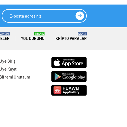
KONOMİ
TRAFİK
CANLI
TELER
YOL DURUMU
KRIPTO PARALAR
Üye Giriş
Üye Kayıt
Şifremi Unuttum