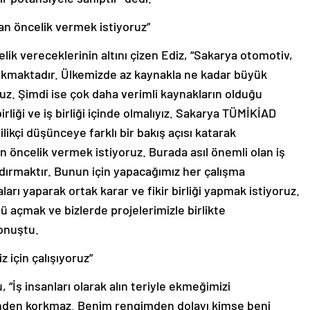
an öncelik vermek istiyoruz”
lik vereceklerinin altını çizen Ediz, “Sakarya otomotiv,
kmaktadır. Ülkemizde az kaynakla ne kadar büyük
oruz. Şimdi ise çok daha verimli kaynakların olduğu
rliği ve iş birliği içinde olmalıyız. Sakarya TÜMİKİAD
ikçi düşünceye farklı bir bakış açısı katarak
 öncelik vermek istiyoruz. Burada asıl önemli olan iş
andırmaktır. Bunun için yapacağımız her çalışma
ları yaparak ortak karar ve fikir birliği yapmak istiyoruz.
ü açmak ve bizlerde projelerimizle birlikte
konuştu.
 için çalışıyoruz”
“İş insanları olarak alın teriyle ekmeğimizi
tinden korkmaz. Benim rengimden dolayı kimse beni