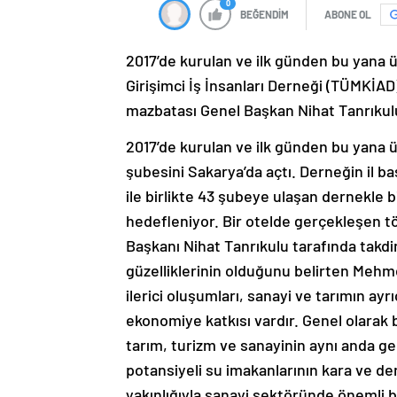
0
BEĞENDİM
ABONE OL
2017’de kurulan ve ilk günden bu yana ü
Girişimci İş İnsanları Derneği (TÜMKİAD)
mazbatası Genel Başkan Nihat Tanrıkulu
2017’de kurulan ve ilk günden bu yana ü
şubesini Sakarya’da açtı. Derneğin il ba
ile birlikte 43 şubeye ulaşan dernekle b
hedefleniyor. Bir otelde gerçekleşen t
Başkanı Nihat Tanrıkulu tarafında takd
güzelliklerinin olduğunu belirten Mehmet
ilerici oluşumları, sanayi ve tarımın a
ekonomiye katkısı vardır. Genel olarak b
tarım, turizm ve sanayinin aynı anda ge
potansiyeli su imakanlarının kara ve d
yakınlığıyla sanayi sektöründe önemli bi