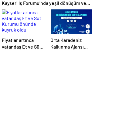
Kayseri İş Forumu’nda yeşil dönüşüm ve
dijitalleşme vurgusu yapıldı
Fiyatlar artınca
Orta Karadeniz
vatandaş Et ve Süt
Kalkınma Ajansı
Kurumu önünde
2024 Fizibilite ve
kuyruk oldu
Teknik Destek
Programlarını İlan
Etti