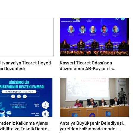
itvanya’ya Ticaret Heyeti
Kayseri Ticaret Odası’nda
mı Düzenledi
düzenlenen AB-Kayseri İş
Forumu’nda yeşil dönüşüm ve
dijitalleşme vurgusu yapıldı
radeniz Kalkınma Ajansı
Antalya Büyükşehir Belediyesi,
zibilite ve Teknik Destek
yerelden kalkınmada model