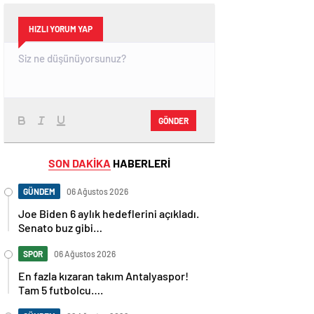
HIZLI YORUM YAP
GÖNDER
SON DAKİKA
HABERLERİ
GÜNDEM
06 Ağustos 2026
Joe Biden 6 aylık hedeflerini açıkladı.
Senato buz gibi…
SPOR
06 Ağustos 2026
En fazla kızaran takım Antalyaspor!
Tam 5 futbolcu….