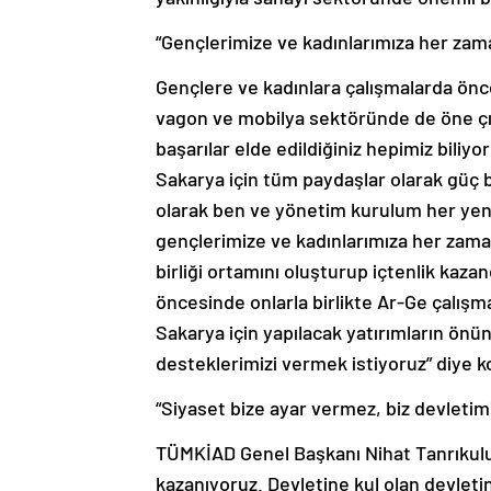
“Gençlerimize ve kadınlarımıza her zam
Gençlere ve kadınlara çalışmalarda önce
vagon ve mobilya sektöründe de öne çı
başarılar elde edildiğiniz hepimiz biliy
Sakarya için tüm paydaşlar olarak güç bi
olarak ben ve yönetim kurulum her yenil
gençlerimize ve kadınlarımıza her zaman
birliği ortamını oluşturup içtenlik kaz
öncesinde onlarla birlikte Ar-Ge çalışma
Sakarya için yapılacak yatırımların önün
desteklerimizi vermek istiyoruz” diye 
“Siyaset bize ayar vermez, biz devletimiz
TÜMKİAD Genel Başkanı Nihat Tanrıkulu, 
kazanıyoruz. Devletine kul olan devle