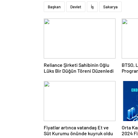
Başkan
Devlet
İş
Sakarya
Reliance Şirketi Sahibinin Oğlu
BTSO, L
Lüks Bir Düğün Töreni Düzenledi
Progra
Fiyatlar artınca vatandaş Et ve
Orta Ka
Süt Kurumu önünde kuyruk oldu
2024 Fi