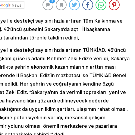
0
News
ye ile destekçi sayısını hızla artıran Tüm Kalkınma ve
, 43’üncü şubesini Sakarya’da açtı. İl başkanına
 tarafından törenle takdim edildi.
ye ile destekçi sayısını hızla artıran TÜMKİAD, 43’üncü
şkanlığı ise iş adamı Mehmet Zeki Ediz’e verildi. Sakarya
irlikte şehrin ekonomik kazanımlarının arttırılması
örende İl Başkanı Ediz’in mazbatası ise TÜMKİAD Genel
im edildi. Her şehrin ve coğrafyanın kendine özgü
 Zeki Ediz, “Sakarya’nın da verimli toprakları, yeni ve
yrıca hayvancılığın göz ardı edilmeyecek değerde
aktığınız da uygun iklim şartları, ulaşımın rahat olması,
lişme potansiyelinin varlığı, mekansal gelişim
emir yolunu olması, önemli merkezlere ve pazarlara
r potansiyele sahiptir” dedi.