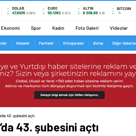
DOLAR
EURO
ALTIN
BITCOIN
47,6005
55,1052
6.506,69
%
0.06%
0.14%
0,16
Ekonomi
Spor
Kadın
Foto Galeri
Videolar
ınlar
Hisseler
Pariteler
Kritoparalar
Borsa
Diğer Haberle
da 43. şubesini açtı
da 43. şubesini açtı