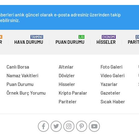
berleri anlık güncel olarak e-posta adresiniz üzerinden takip
ebilirsiniz.
K
TAHMİNİ
LİG
EKONOMİ
E
R
HAVA DURUMU
PUAN DURUMU
HISSELER
PARI
Canlı Borsa
Altınlar
Foto Galeri
Namaz Vakitleri
Dövizler
Video Galeri
Puan Durumu
Hisseler
Yazarlar
Örnek Burç Yorumu
Kripto Paralar
Gazeteler
Pariteler
Sıcak Haber