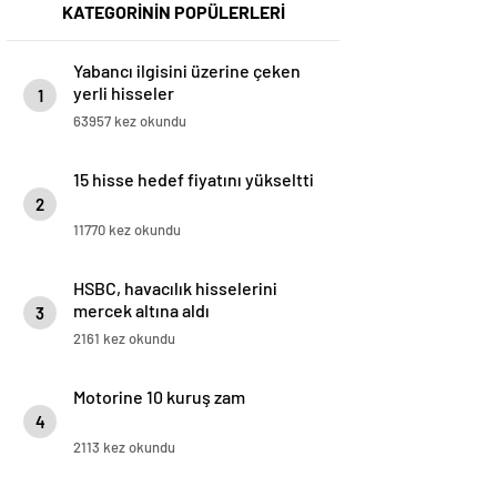
KATEGORİNİN POPÜLERLERİ
Yabancı ilgisini üzerine çeken
yerli hisseler
1
63957 kez okundu
15 hisse hedef fiyatını yükseltti
2
11770 kez okundu
HSBC, havacılık hisselerini
mercek altına aldı
3
2161 kez okundu
Motorine 10 kuruş zam
4
2113 kez okundu