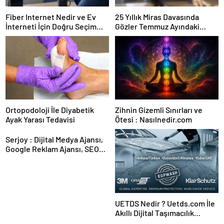
Fiber Internet Nedir ve Ev
25 Yıllık Miras Davasında
İnterneti İçin Doğru Seçim
Gözler Temmuz Ayındaki
Nasıl Yapılır
Karar Duruşmasına Çevrildi
Ortopodoloji İle Diyabetik
Zihnin Gizemli Sınırları ve
Ayak Yarası Tedavisi
Ötesi : Nasılnedir.com
Serjoy : Dijital Medya Ajansı,
Google Reklam Ajansı, SEO
Ajansı ve Web Tasarım Ajansı
UETDS Nedir ? Uetds.com İle
Akıllı Dijital Taşımacılık
Yazılımı