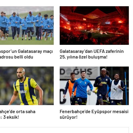
spor’un Galatasaray maçı
Galatasaray’dan UEFA zaferinin
drosu belli oldu
25. yılına özel buluşma!
hçe’de orta saha
Fenerbahçe’de Eyüpspor mesaisi
ı: 3 eksik!
sürüyor!