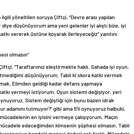
ilgili yöneltilen soruya Çiftçi, “Devre arası yapılan
 diye düşünüyorum ama yeni gelenler iyi alıştı bize, iyi
 katkı vererek üstüne koyarak ilerleyeceğiz” yanıtını
esi olmasın”
ftçi, “Taraftarımız eleştirmekte haklı. Sahada iyi oyun,
etmediğimi düşünüyorum. Tabii ki skora katkı vermek
pmak. Elimden geldiği kadar defans yapmaya
atkı vermeyi istiyorum. Oyun sistemi değişiyor, yeri
i oynuyoruz. Sistem değiştiği için bunu bazen idrak
ur adamını tutmuyor?’ gibi ama 5’li oynuyoruz halbuki,
i mücadelenin en iyisini vermeye çalışıyorum. Maçın
mücadele edeceğimden kimsenin şüphesi olmasın. Tabii
. Sivasspor’un bendeki manevi değeri çok farklı. Mücadele