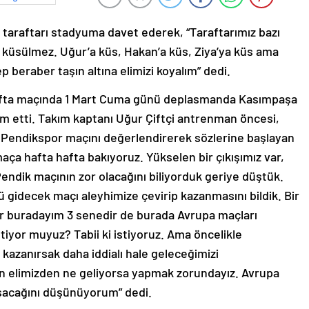
 taraftarı stadyuma davet ederek, “Taraftarımız bazı
a küsülmez. Uğur’a küs, Hakan’a küs, Ziya’ya küs ama
p beraber taşın altına elimizi koyalım” dedi.
 hafta maçında 1 Mart Cuma günü deplasmanda Kasımpaşa
am etti. Takım kaptanı Uğur Çiftçi antrenman öncesi,
ı Pendikspor maçını değerlendirerek sözlerine başlayan
maça hafta hafta bakıyoruz. Yükselen bir çıkışımız var,
Pendik maçının zor olacağını biliyorduk geriye düştük.
gidecek maçı aleyhimize çevirip kazanmasını bildik. Bir
ir buradayım 3 senedir de burada Avrupa maçları
yor muyuz? Tabii ki istiyoruz. Ama öncelikle
kazanırsak daha iddialı hale geleceğimizi
 elimizden ne geliyorsa yapmak zorundayız. Avrupa
şacağını düşünüyorum” dedi.