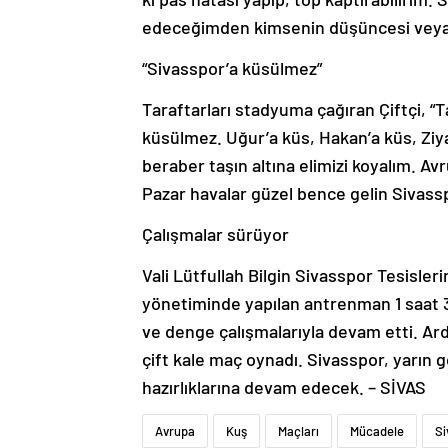
edeceğimden kimsenin düşüncesi veya ş
“Sivasspor’a küsülmez”
Taraftarları stadyuma çağıran Çiftçi, “T
küsülmez. Uğur’a küs, Hakan’a küs, Ziy
beraber taşın altına elimizi koyalım. 
Pazar havalar güzel bence gelin Sivass
Çalışmalar sürüyor
Vali Lütfullah Bilgin Sivasspor Tesisle
yönetiminde yapılan antrenman 1 saat 
ve denge çalışmalarıyla devam etti. Ar
çift kale maç oynadı. Sivasspor, yarın
hazırlıklarına devam edecek. – SİVAS
Avrupa
Kuş
Maçları
Mücadele
Si