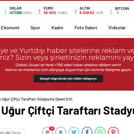
DOLAR
EURO
ALTIN
BITCOIN
47,7280
55,1910
6.638,62
%
0.01%
-0.06%
-0,33
Ekonomi
Spor
Kadın
Foto Galeri
Videolar
 Uğur Çiftçi Taraftarı Stadyuma Davet Etti
Uğur Çiftçi Taraftarı Stad
0
News