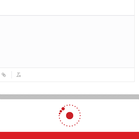
 Galatasaray’da kariyerinin en iyi sezonunu yaşıyor
Galatasaray’da kariyerinin