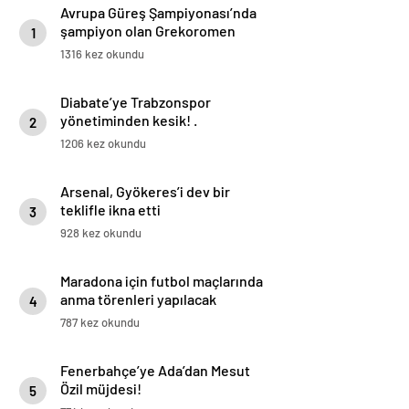
Avrupa Güreş Şampiyonası’nda
şampiyon olan Grekoromen
1
Güreş Milli Takımı yurda döndü
1316 kez okundu
Diabate’ye Trabzonspor
yönetiminden kesik! .
2
1206 kez okundu
Arsenal, Gyökeres’i dev bir
teklifle ikna etti
3
928 kez okundu
Maradona için futbol maçlarında
anma törenleri yapılacak
4
787 kez okundu
Fenerbahçe’ye Ada’dan Mesut
Özil müjdesi!
5