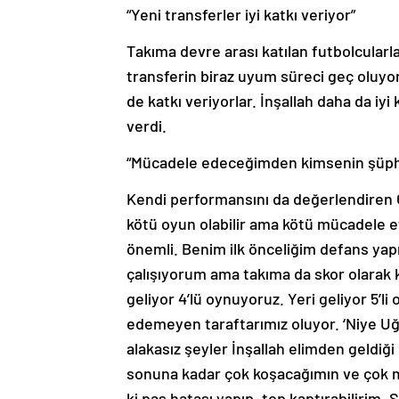
“Yeni transferler iyi katkı veriyor”
Takıma devre arası katılan futbolcularla 
transferin biraz uyum süreci geç oluyor
de katkı veriyorlar. İnşallah daha da iyi
verdi.
“Mücadele edeceğimden kimsenin şüph
Kendi performansını da değerlendiren Çi
kötü oyun olabilir ama kötü mücadele 
önemli. Benim ilk önceliğim defans ya
çalışıyorum ama takıma da skor olarak k
geliyor 4’lü oynuyoruz. Yeri geliyor 5’l
edemeyen taraftarımız oluyor. ‘Niye Uğ
alakasız şeyler İnşallah elimden geldiğ
sonuna kadar çok koşacağımın ve çok 
ki pas hatası yapıp, top kaptırabilirim