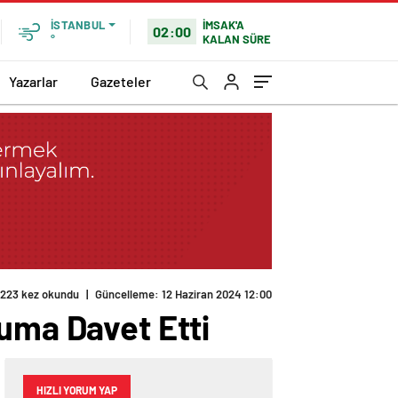
İMSAK'A
İSTANBUL
02:00
KALAN SÜRE
°
Yazarlar
Gazeteler
yuma Davet Etti
HIZLI YORUM YAP