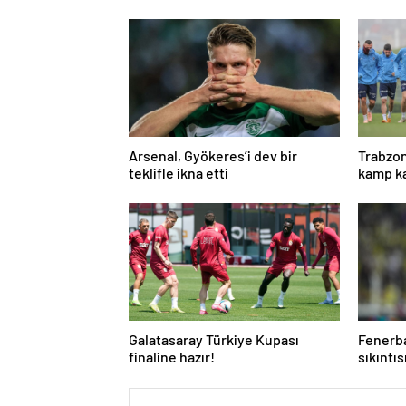
Arsenal, Gyökeres’i dev bir
Trabzon
teklifle ikna etti
kamp ka
Galatasaray Türkiye Kupası
Fenerba
finaline hazır!
sıkıntıs