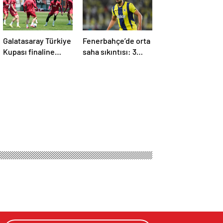
Galatasaray Türkiye
Fenerbahçe’de orta
Kupası finaline
saha sıkıntısı: 3
hazır!
eksik!
 en iyi sezonunu