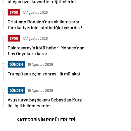
oluşan özel kuvvetler eğitimlerini
başlattı.
SPOR
10 Ağustos 2026
Cristiano Ronaldo’nun akıllara zarar
tüm kariyerinin istatistiğini çıkardık !
SPOR
10 Ağustos 2026
Galatasaray’a kötü haber! Monaco’dan
flaş Onyekuru kararı.
GÜNDEM
10 Ağustos 2026
Trump’tan seçim sonrası ilk mülakat
GÜNDEM
10 Ağustos 2026
Avusturya başbakanı Sebastian Kurz
ile ilgili bilinmeyenler
KATEGORİNİN POPÜLERLERİ