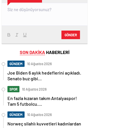
GÖNDER
SON DAKİKA
HABERLERİ
GÜNDEM
10 Ağustos 2026
Joe Biden 6 aylık hedeflerini açıkladı.
Senato buz gibi…
SPOR
10 Ağustos 2026
En fazla kızaran takım Antalyaspor!
Tam 5 futbolcu….
GÜNDEM
10 Ağustos 2026
Norweç silahlı kuvvetleri kadınlardan