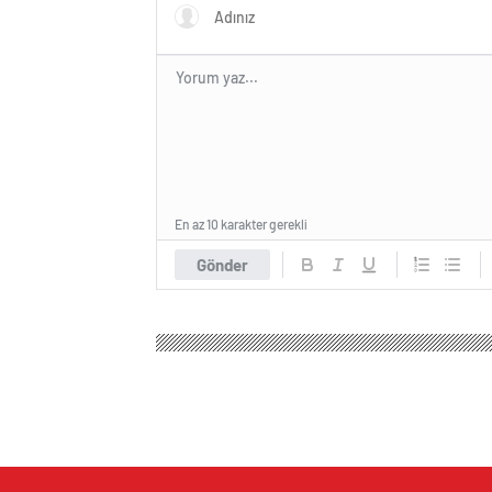
En az 10 karakter gerekli
Gönder
Hep Haber
Spor
Basketbol
Kerem Aktürkoğlu,
Kerem Aktürkoğlu, 
yaşıyor