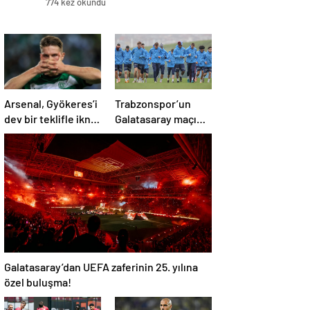
774 kez okundu
Arsenal, Gyökeres’i
Trabzonspor’un
dev bir teklifle ikna
Galatasaray maçı
etti
kamp kadrosu belli
oldu
Galatasaray’dan UEFA zaferinin 25. yılına
özel buluşma!