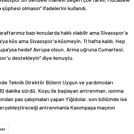
üphesi olmasın” ifadelerini kullandı.
araftarımız bazı konularda haklı olabilir ama Sivasspor’a
a’ya küs ama Sivasspor’a küsmeyin. 11 hafta kaldı. Hep
Avrupa’ysa hedef Avrupa olsun. Arma uğruna Cumartesi,
por’u destekleyin” diye konuştu.
rinde Teknik Direktör Bülent Uygun ve yardımcıları
30 dakika sürdü. Koşu ile başlayan antrenman, ısınma
dından pas çalışmaları yapan Yiğidolar, son bölümde ise
 gerçekleştireceği antrenmanla Kasımpaşa maçının
vas