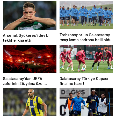
Trabzonspor’un Galatasaray
Arsenal, Gyökeres’i dev bir
maçı kamp kadrosu belli oldu
teklifle ikna etti
Galatasaray’dan UEFA
Galatasaray Türkiye Kupası
zaferinin 25. yılına özel
finaline hazır!
buluşma!