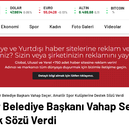
DOLAR
EURO
ALTIN
BITCOIN
47,6614
55,0428
6.499,68
%
0.05%
-0.13%
0,11
Ekonomi
Spor
Kadın
Foto Galeri
Videolar
r Belediye Başkanı Vahap Seçer, Amatör Spor Kulüplerine Destek Sözü Verdi
 Belediye Başkanı Vahap S
k Sözü Verdi