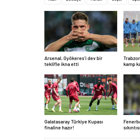
Arsenal, Gyökeres’i dev bir
Trabzon
teklifle ikna etti
kamp ka
Galatasaray Türkiye Kupası
Fenerba
finaline hazır!
sıkıntıs