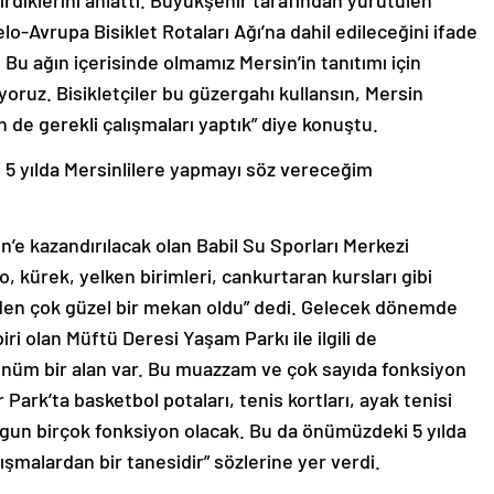
çirdiklerini anlattı. Büyükşehir tarafından yürütülen
o-Avrupa Bisiklet Rotaları Ağı’na dahil edileceğini ifade
Bu ağın içerisinde olmamız Mersin’in tanıtımı için
iyoruz. Bisikletçiler bu güzergahı kullansın, Mersin
n de gerekli çalışmaları yaptık” diye konuştu.
5 yılda Mersinlilere yapmayı söz vereceğim
’e kazandırılacak olan Babil Su Sporları Merkezi
 kürek, yelken birimleri, cankurtaran kursları gibi
eden çok güzel bir mekan oldu” dedi. Gelecek dönemde
ri olan Müftü Deresi Yaşam Parkı ile ilgili de
 dönüm bir alan var. Bu muazzam ve çok sayıda fonksiyon
 Park’ta basketbol potaları, tenis kortları, ayak tenisi
ygun birçok fonksiyon olacak. Bu da önümüzdeki 5 yılda
şmalardan bir tanesidir” sözlerine yer verdi.