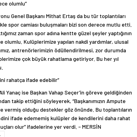
rece olumlu”
nu Genel Başkanı Mithat Ertaş da bu tür toplantıları
ikle spor camiası buluşmaları bizi son derece mutlu etti.
tığımız zaman spor adına kentte güzel şeyler yaptığının
e olumlu. Kulüplerimize yapılan nakdi yardımlar, ulusal
ımız, antrenörlerimizin ödüllendirilmesi, zor durumda
üplerimize çok büyük rahatlama getiriyor. Bu her yıl
u.
ni rahatça ifade edebilir”
li Yanaç ise Başkan Vahap Seçer’in göreve geldiğinden
ndan takip ettiğini söyleyerek, “Başkanımızın Ampute
e vermiş olduğu destekler göz önünde. Bu toplantıların
ndini ifade edememiş kulüpler de kendilerini daha rahat
uçları olur” ifadelerine yer verdi. – MERSİN
r