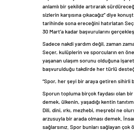
anlamlı bir şekilde artırarak sürdürec
sizlerin karşısına çıkacağız” diye konu
tarihinde sona ereceğini hatırlatan Se
30 Mart’a kadar başvurularını gerçekleş
Sadece nakdi yardım değil, zaman zama
Seçer, kulüplerin ve sporcuların en ön
yaşanan ulaşım sorunu olduğuna işaret
başvurulduğu takdirde her türlü desteği
“Spor, her şeyi bir araya getiren sihirli b
Sporun topluma birçok faydası olan bir
demek, ülkenin, yaşadığı kentin tanıt
Dili, dini, ırkı, mezhebi, meşrebi ne ol
arzusuyla bir arada olması demek. İnsan
sağlarsınız. Spor bunları sağlayan çok ön