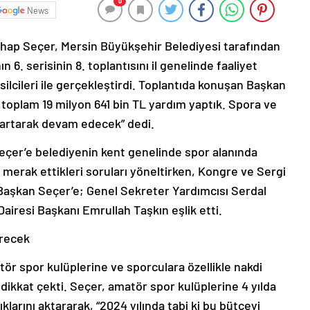
0
News
hap Seçer, Mersin Büyükşehir Belediyesi tarafından
 6. serisinin 8. toplantısını il genelinde faaliyet
lcileri ile gerçekleştirdi. Toplantıda konuşan Başkan
 toplam 19 milyon 641 bin TL yardım yaptık. Spora ve
artarak devam edecek” dedi.
Seçer’e belediyenin kent genelinde spor alanında
 merak ettikleri soruları yöneltirken, Kongre ve Sergi
Başkan Seçer’e; Genel Sekreter Yardımcısı Serdal
airesi Başkanı Emrullah Taşkın eşlik etti.
ürecek
ör spor kulüplerine ve sporculara özellikle nakdi
 dikkat çekti. Seçer, amatör spor kulüplerine 4 yılda
klarını aktararak, “2024 yılında tabi ki bu bütçeyi