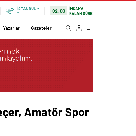
İMSAK'A
İSTANBUL
02:00
KALAN SÜRE
°
Yazarlar
Gazeteler
eçer, Amatör Spor