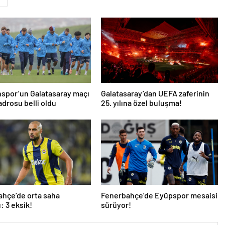
spor’un Galatasaray maçı
Galatasaray’dan UEFA zaferinin
drosu belli oldu
25. yılına özel buluşma!
hçe’de orta saha
Fenerbahçe’de Eyüpspor mesaisi
ı: 3 eksik!
sürüyor!