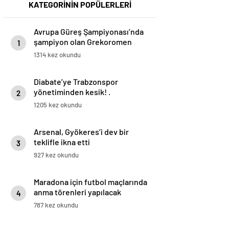
KATEGORİNİN POPÜLERLERİ
Avrupa Güreş Şampiyonası’nda
şampiyon olan Grekoromen
1
Güreş Milli Takımı yurda döndü
1314 kez okundu
Diabate’ye Trabzonspor
yönetiminden kesik! .
2
1205 kez okundu
Arsenal, Gyökeres’i dev bir
teklifle ikna etti
3
927 kez okundu
Maradona için futbol maçlarında
anma törenleri yapılacak
4
787 kez okundu