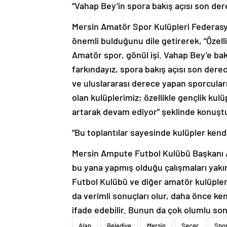
“Vahap Bey’in spora bakış açısı son de
Mersin Amatör Spor Kulüpleri Federasyo
önemli bulduğunu dile getirerek, “Özell
Amatör spor, gönül işi. Vahap Bey’e bak
farkındayız, spora bakış açısı son derec
ve uluslararası derece yapan sporcular
olan kulüplerimiz; özellikle gençlik kul
artarak devam ediyor” şeklinde konuşt
“Bu toplantılar sayesinde kulüpler kendi
Mersin Ampute Futbol Kulübü Başkanı A
bu yana yapmış olduğu çalışmaları yakı
Futbol Kulübü ve diğer amatör kulüpler
da verimli sonuçları olur, daha önce ke
ifade edebilir. Bunun da çok olumlu son
Alan
Belediye
Mersin
Seçer
Spo