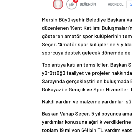
0
BEĞENDİM
ABONE OL
Mersin Büyükşehir Belediye Başkanı Va
düzenlenen ‘Kent Katılımı Buluşmaları’nın
gösteren amatör spor kulüplerinin temsi
Seçer, “Amatör spor kulüplerine 4 yılda
sporcuya destek gelecek dönemde de 
Toplantıya katılan temsilciler, Başkan 
yürüttüğü faaliyet ve projeler hakkında
Sarayında gerçekleştirilen buluşmada 
Gökayaz ile Gençlik ve Spor Hizmetleri D
Nakdi yardım ve malzeme yardımları s
Başkan Vahap Seçer, 5 yıl boyunca amat
yardımlar konusuna ağırlık verdiklerine
toplam 19 milyon 641 bin TL yardım yaptı