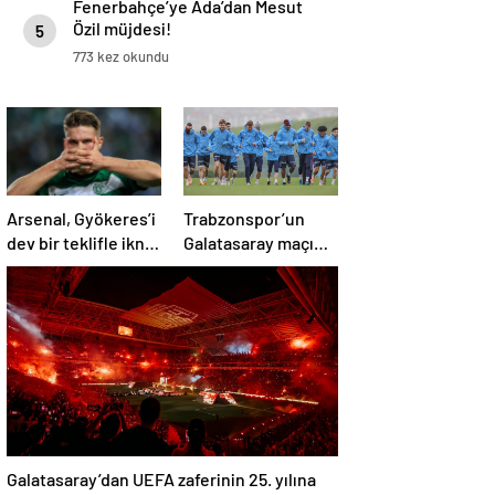
Fenerbahçe’ye Ada’dan Mesut
Özil müjdesi!
5
773 kez okundu
Arsenal, Gyökeres’i
Trabzonspor’un
dev bir teklifle ikna
Galatasaray maçı
etti
kamp kadrosu belli
oldu
Galatasaray’dan UEFA zaferinin 25. yılına