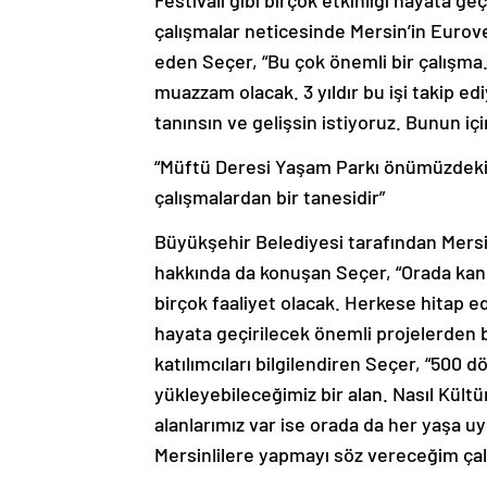
Festivali gibi birçok etkinliği hayata ge
çalışmalar neticesinde Mersin’in Eurovel
eden Seçer, “Bu çok önemli bir çalışma. 
muazzam olacak. 3 yıldır bu işi takip ed
tanınsın ve gelişsin istiyoruz. Bunun içi
“Müftü Deresi Yaşam Parkı önümüzdeki 
çalışmalardan bir tanesidir”
Büyükşehir Belediyesi tarafından Mersin
hakkında da konuşan Seçer, “Orada kano,
birçok faaliyet olacak. Herkese hitap 
hayata geçirilecek önemli projelerden bi
katılımcıları bilgilendiren Seçer, “500
yükleyebileceğimiz bir alan. Nasıl Kültür
alanlarımız var ise orada da her yaşa u
Mersinlilere yapmayı söz vereceğim çalı