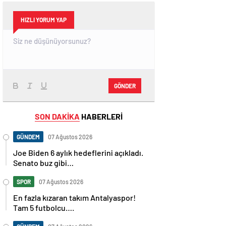
HIZLI YORUM YAP
GÖNDER
SON DAKİKA
HABERLERİ
GÜNDEM
07 Ağustos 2026
Joe Biden 6 aylık hedeflerini açıkladı.
Senato buz gibi…
SPOR
07 Ağustos 2026
En fazla kızaran takım Antalyaspor!
Tam 5 futbolcu….