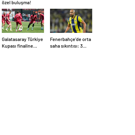
özel buluşma!
Galatasaray Türkiye
Fenerbahçe’de orta
Kupası finaline
saha sıkıntısı: 3
hazır!
eksik!