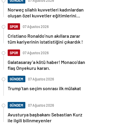
GÜNDEM
07 Ağustos 2026
Norweç silahlı kuvvetleri kadınlardan
oluşan özel kuvvetler eğitimlerini
başlattı.
SPOR
07 Ağustos 2026
Cristiano Ronaldo’nun akıllara zarar
tüm kariyerinin istatistiğini çıkardık !
SPOR
07 Ağustos 2026
Galatasaray’a kötü haber! Monaco’dan
flaş Onyekuru kararı.
GÜNDEM
07 Ağustos 2026
Trump’tan seçim sonrası ilk mülakat
GÜNDEM
07 Ağustos 2026
Avusturya başbakanı Sebastian Kurz
ile ilgili bilinmeyenler