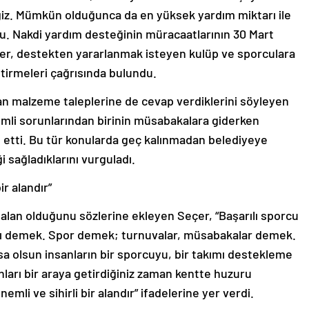
eğiz. Mümkün olduğunca da en yüksek yardım miktarı ile
ştu. Nakdi yardım desteğinin müracaatlarının 30 Mart
çer, destekten yararlanmak isteyen kulüp ve sporculara
tirmeleri çağrısında bulundu.
n malzeme taleplerine de cevap verdiklerini söyleyen
emli sorunlarından birinin müsabakalara giderken
 etti. Bu tür konularda geç kalınmadan belediyeye
 sağladıklarını vurguladı.
ir alandır”
 alan olduğunu sözlerine ekleyen Seçer, “Başarılı sporcu
ımı demek. Spor demek; turnuvalar, müsabakalar demek.
ursa olsun insanların bir sporcuyu, bir takımı destekleme
ları bir araya getirdiğiniz zaman kentte huzuru
emli ve sihirli bir alandır” ifadelerine yer verdi.