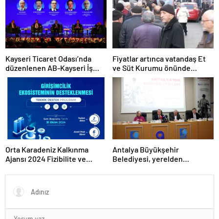
Kayseri Ticaret Odası’nda
Fiyatlar artınca vatandaş Et
düzenlenen AB-Kayseri İş
ve Süt Kurumu önünde
Forumu’nda yeşil dönüşüm
kuyruk oldu
ve dijitalleşme vurgusu
yapıldı
Orta Karadeniz Kalkınma
Antalya Büyükşehir
Ajansı 2024 Fizibilite ve
Belediyesi, yerelden
Teknik Destek Programlarını
kalkınmada model oluyor
İlan Etti