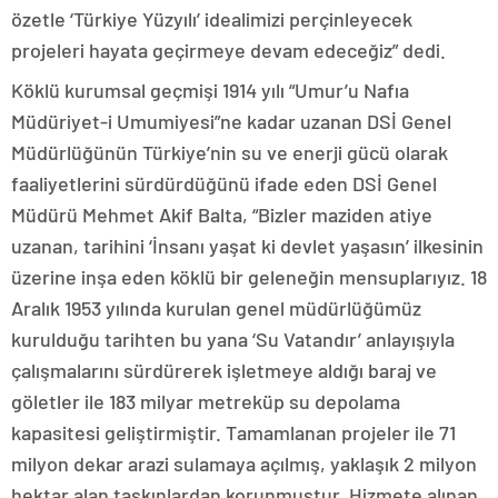
özetle ‘Türkiye Yüzyılı’ idealimizi perçinleyecek
projeleri hayata geçirmeye devam edeceğiz” dedi.
Köklü kurumsal geçmişi 1914 yılı “Umur’u Nafıa
Müdüriyet-i Umumiyesi”ne kadar uzanan DSİ Genel
Müdürlüğünün Türkiye’nin su ve enerji gücü olarak
faaliyetlerini sürdürdüğünü ifade eden DSİ Genel
Müdürü Mehmet Akif Balta, “Bizler maziden atiye
uzanan, tarihini ‘İnsanı yaşat ki devlet yaşasın’ ilkesinin
üzerine inşa eden köklü bir geleneğin mensuplarıyız. 18
Aralık 1953 yılında kurulan genel müdürlüğümüz
kurulduğu tarihten bu yana ‘Su Vatandır’ anlayışıyla
çalışmalarını sürdürerek işletmeye aldığı baraj ve
göletler ile 183 milyar metreküp su depolama
kapasitesi geliştirmiştir. Tamamlanan projeler ile 71
milyon dekar arazi sulamaya açılmış, yaklaşık 2 milyon
hektar alan taşkınlardan korunmuştur. Hizmete alınan