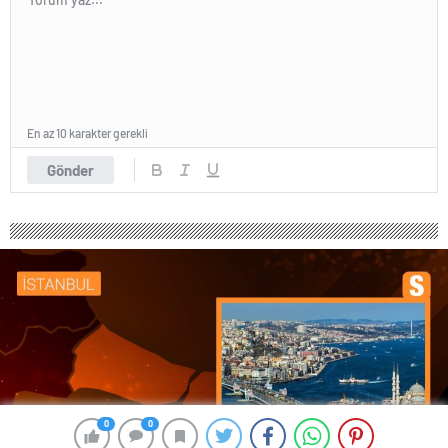
En az 10 karakter gerekli
Gönder
0
0
0
0