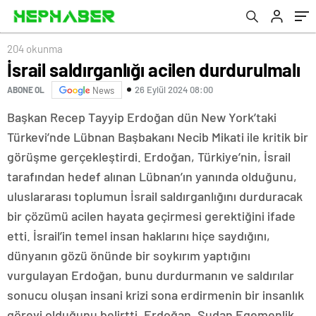
204 okunma
İsrail saldırganlığı acilen durdurulmalı
26 Eylül 2024 08:00
ABONE OL
News
Başkan Recep Tayyip Erdoğan dün New York’taki
Türkevi’nde Lübnan Başbakanı Necib Mikati ile kritik bir
görüşme gerçekleştirdi. Erdoğan, Türkiye’nin, İsrail
tarafından hedef alınan Lübnan’ın yanında olduğunu,
uluslararası toplumun İsrail saldırganlığını durduracak
bir çözümü acilen hayata geçirmesi gerektiğini ifade
etti. İsrail’in temel insan haklarını hiçe saydığını,
dünyanın gözü önünde bir soykırım yaptığını
vurgulayan Erdoğan, bunu durdurmanın ve saldırılar
sonucu oluşan insani krizi sona erdirmenin bir insanlık
görevi olduğunu belirtti. Erdoğan, Sudan Egemenlik