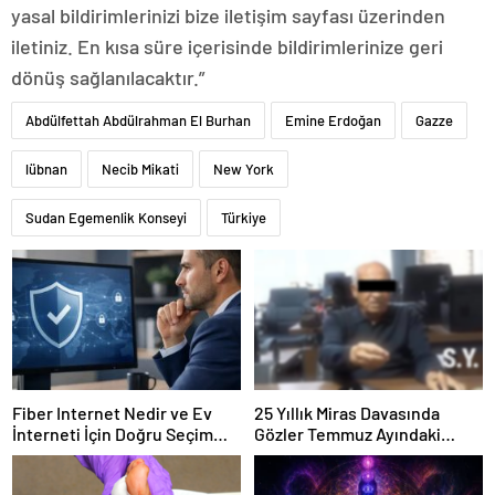
yasal bildirimlerinizi bize iletişim sayfası üzerinden
iletiniz. En kısa süre içerisinde bildirimlerinize geri
dönüş sağlanılacaktır.”
Abdülfettah Abdülrahman El Burhan
Emine Erdoğan
Gazze
lübnan
Necib Mikati
New York
Sudan Egemenlik Konseyi
Türkiye
Fiber Internet Nedir ve Ev
25 Yıllık Miras Davasında
İnterneti İçin Doğru Seçim
Gözler Temmuz Ayındaki
Nasıl Yapılır
Karar Duruşmasına Çevrildi