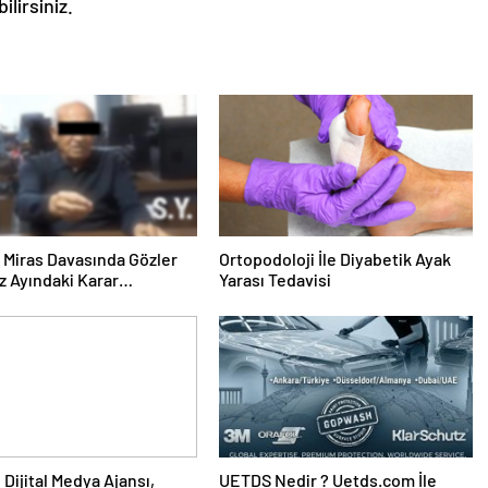
lirsiniz.
ık Miras Davasında Gözler
Ortopodoloji İle Diyabetik Ayak
 Ayındaki Karar
Yarası Tedavisi
sına Çevrildi
UETDS Nedir ? Uetds.com İle