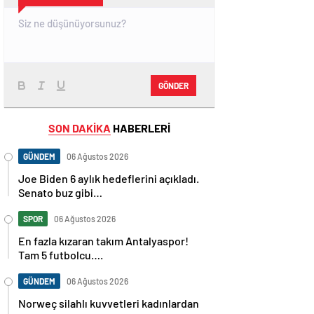
GÖNDER
SON DAKİKA
HABERLERİ
GÜNDEM
06 Ağustos 2026
Joe Biden 6 aylık hedeflerini açıkladı.
Senato buz gibi…
SPOR
06 Ağustos 2026
En fazla kızaran takım Antalyaspor!
Tam 5 futbolcu….
GÜNDEM
06 Ağustos 2026
Norweç silahlı kuvvetleri kadınlardan