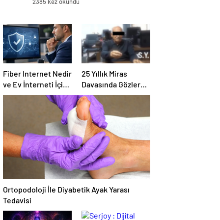
2385 kez okundu
Fiber Internet Nedir
25 Yıllık Miras
ve Ev İnterneti İçin
Davasında Gözler
Doğru Seçim Nasıl
Temmuz Ayındaki
Yapılır
Karar Duruşmasına
Çevrildi
Ortopodoloji İle Diyabetik Ayak Yarası
Tedavisi