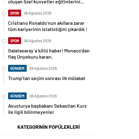
oluşan özel kuvvetler eğitimlerini
başlattı.
SPOR
06 Ağustos 2026
Cristiano Ronaldo’nun akıllara zarar
tüm kariyerinin istatistiğini çıkardık !
SPOR
06 Ağustos 2026
Galatasaray’a kötü haber! Monaco’dan
flaş Onyekuru kararı.
GÜNDEM
06 Ağustos 2026
Trump’tan seçim sonrası ilk mülakat
GÜNDEM
06 Ağustos 2026
Avusturya başbakanı Sebastian Kurz
ile ilgili bilinmeyenler
KATEGORİNİN POPÜLERLERİ