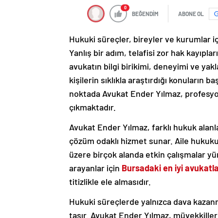
0
BEĞENDİM
ABONE OL
Hukuki süreçler, bireyler ve kurumlar 
Yanlış bir adım, telafisi zor hak kayıpl
avukatın bilgi birikimi, deneyimi ve ya
kişilerin sıklıkla araştırdığı konuların b
noktada Avukat Ender Yılmaz, profesyon
çıkmaktadır.
Avukat Ender Yılmaz, farklı hukuk alanl
çözüm odaklı hizmet sunar. Aile hukuku
üzere birçok alanda etkin çalışmalar y
arayanlar için
Bursadaki en iyi avukatl
titizlikle ele almasıdır.
Hukuki süreçlerde yalnızca dava kazan
taşır. Avukat Ender Yılmaz, müvekkilleri