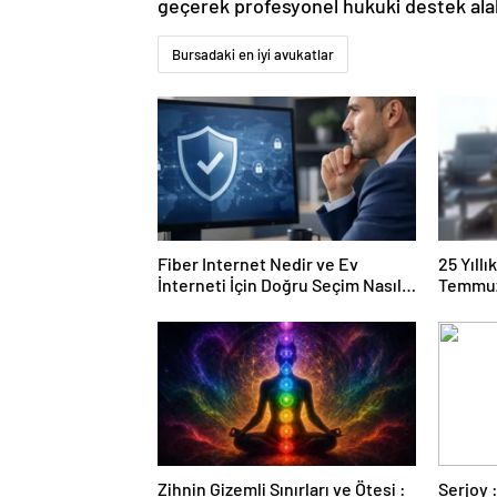
geçerek profesyonel hukuki destek alabi
Bursadaki en iyi avukatlar
Fiber Internet Nedir ve Ev
25 Yıll
İnterneti İçin Doğru Seçim Nasıl
Temmuz
Yapılır
Duruşma
Zihnin Gizemli Sınırları ve Ötesi :
Serjoy : Dijital Medya Ajansı,