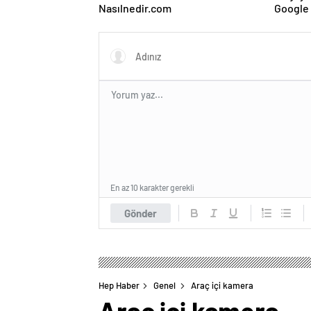
Nasılnedir.com
Google 
ve Web 
En az 10 karakter gerekli
Gönder
Hep Haber
Genel
Araç içi kamera