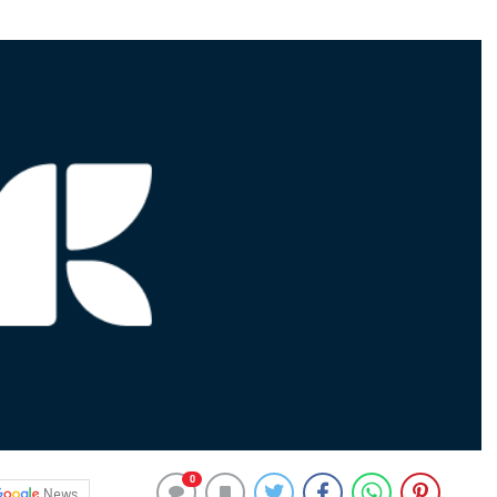
0
News