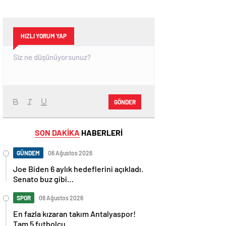
HIZLI YORUM YAP
GÖNDER
SON DAKİKA
HABERLERİ
GÜNDEM
06 Ağustos 2026
Joe Biden 6 aylık hedeflerini açıkladı.
Senato buz gibi…
SPOR
06 Ağustos 2026
En fazla kızaran takım Antalyaspor!
Tam 5 futbolcu….