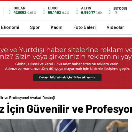
DOLAR
EURO
ALTIN
BITCOIN
47,6052
55,1452
6.560,77
%
0.05%
0.2%
1,00
Ekonomi
Spor
Kadın
Foto Galeri
Videolar
ilir ve Profesyonel Avukat Desteği
z İçin Güvenilir ve Profesy