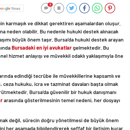
0
News
için karmaşık ve dikkat gerektiren aşamalardan oluşur.
arına neden olabilir. Bu nedenle hukuki destek alınacak
klaşımı büyük önem taşır. Bursa’da hukuki destek arayan
aşında
Bursadaki en iyi avukatlar
gelmektedir. Bu
el hizmet anlayışı ve müvekkil odaklı yaklaşımıyla öne
arında edindiği tecrübe ile müvekkillerine kapsamlı ve
, ceza hukuku, icra ve tazminat davaları başta olmak
ürütmektedir. Bursa’da güvenilir bir hukuk danışmanı
ar
arasında gösterilmesinin temel nedeni, her dosyayı
mak değil, sürecin doğru yönetilmesi de büyük önem
ni her aşamada bilgilendirerek şeffaf bir iletişim kurar.