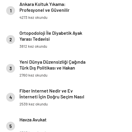
Ankara Koltuk Yıkama:
Profesyonel ve Güvenilir
1
Hizmetler
4273 kez okundu
Ortopodoloji İle Diyabetik Ayak
Yarası Tedavisi
2
3812 kez okundu
Yeni Dünya Düzensizliği Çağında
Türk Dış Politikası ve Hakan
3
Fidan Faktörü
2760 kez okundu
Fiber Internet Nedir ve Ev
İnterneti İçin Doğru Seçim Nasıl
4
Yapılır
2539 kez okundu
Havza Avukat
5