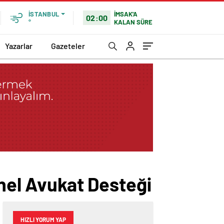
İMSAK'A
İSTANBUL
02:00
KALAN SÜRE
°
Yazarlar
Gazeteler
onel Avukat Desteği
HIZLI YORUM YAP