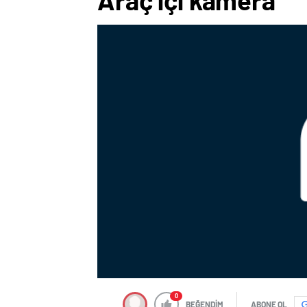
Araç içi kamera
0
BEĞENDİM
ABONE OL