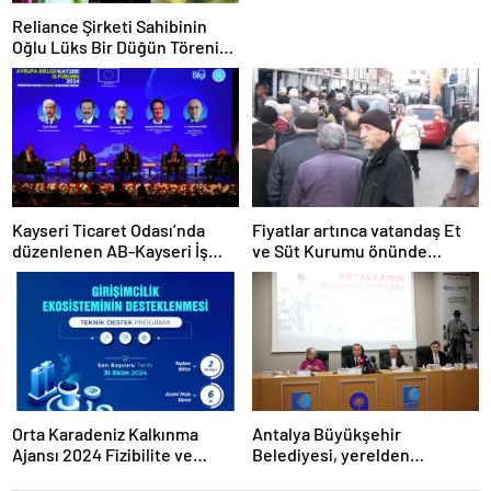
Reliance Şirketi Sahibinin
Oğlu Lüks Bir Düğün Töreni
Düzenledi
Kayseri Ticaret Odası’nda
Fiyatlar artınca vatandaş Et
düzenlenen AB-Kayseri İş
ve Süt Kurumu önünde
Forumu’nda yeşil dönüşüm
kuyruk oldu
ve dijitalleşme vurgusu
yapıldı
Orta Karadeniz Kalkınma
Antalya Büyükşehir
Ajansı 2024 Fizibilite ve
Belediyesi, yerelden
Teknik Destek Programlarını
kalkınmada model oluyor