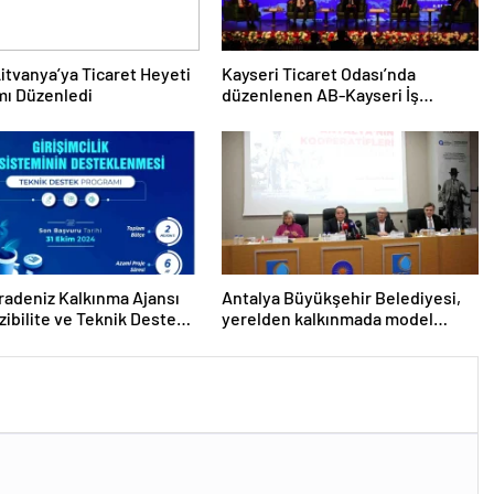
itvanya’ya Ticaret Heyeti
Kayseri Ticaret Odası’nda
mı Düzenledi
düzenlenen AB-Kayseri İş
Forumu’nda yeşil dönüşüm ve
dijitalleşme vurgusu yapıldı
radeniz Kalkınma Ajansı
Antalya Büyükşehir Belediyesi,
zibilite ve Teknik Destek
yerelden kalkınmada model
larını İlan Etti
oluyor