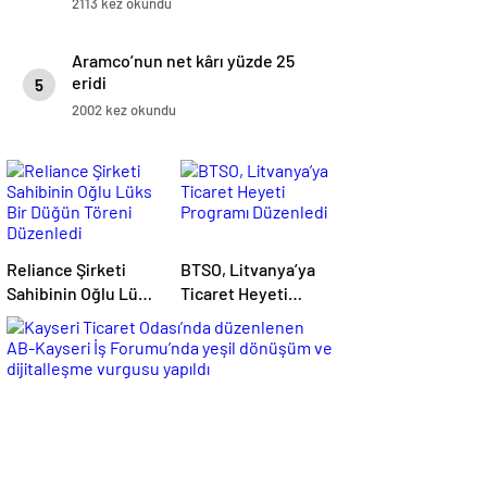
2113 kez okundu
Aramco’nun net kârı yüzde 25
eridi
5
2002 kez okundu
Reliance Şirketi
BTSO, Litvanya’ya
Sahibinin Oğlu Lüks
Ticaret Heyeti
Bir Düğün Töreni
Programı Düzenledi
Düzenledi