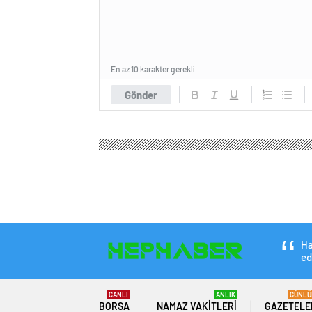
En az 10 karakter gerekli
Gönder
Ha
ed
CANLI
ANLIK
GÜNLÜ
BORSA
NAMAZ VAKITLERI
GAZETELE