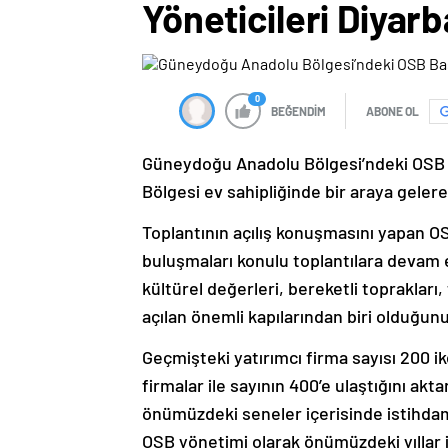
Yöneticileri Diyar
0
BEĞENDİM
ABONE OL
Güneydoğu Anadolu Bölgesi’ndeki OSB b
Bölgesi ev sahipliğinde bir araya geler
Toplantının açılış konuşmasını yapan O
buluşmaları konulu toplantılara devam ed
kültürel değerleri, bereketli toprakları,
açılan önemli kapılarından biri olduğunu
Geçmişteki yatırımcı firma sayısı 200 ik
firmalar ile sayının 400’e ulaştığını akt
önümüzdeki seneler içerisinde istihdam 
OSB yönetimi olarak önümüzdeki yıllar i