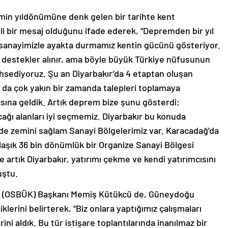
in yıldönümüne denk gelen bir tarihte kent
li bir mesaj olduğunu ifade ederek, “Depremden bir yıl
sanayimizle ayakta durmamız kentin gücünü gösteriyor.
destekler alınır, ama böyle büyük Türkiye nüfusunun
hsediyoruz. Şu an Diyarbakır’da 4 etaptan oluşan
a da çok yakın bir zamanda talepleri toplamaya
sına geldik. Artık deprem bize şunu gösterdi;
cağı alanları iyi seçmemiz. Diyarbakır bu konuda
nde zemini sağlam Sanayi Bölgelerimiz var. Karacadağ’da
aşık 36 bin dönümlük bir Organize Sanayi Bölgesi
 de artık Diyarbakır, yatırımı çekme ve kendi yatırımcısını
uştu.
şu (OSBÜK) Başkanı Memiş Kütükcü de, Güneydoğu
iklerini belirterek, “Biz onlara yaptığımız çalışmaları
ini aldık. Bu tür istişare toplantılarında inanılmaz bir