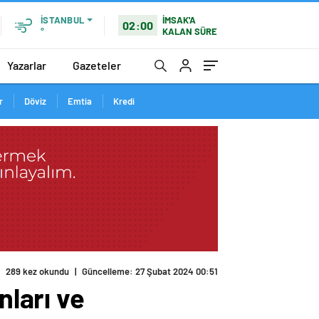
İMSAK'A
İSTANBUL
02:00
KALAN SÜRE
°
Yazarlar
Gazeteler
r
Döviz
Emtia
Kredi
289 kez okundu
|
Güncelleme: 27 Şubat 2024 00:51
ları ve