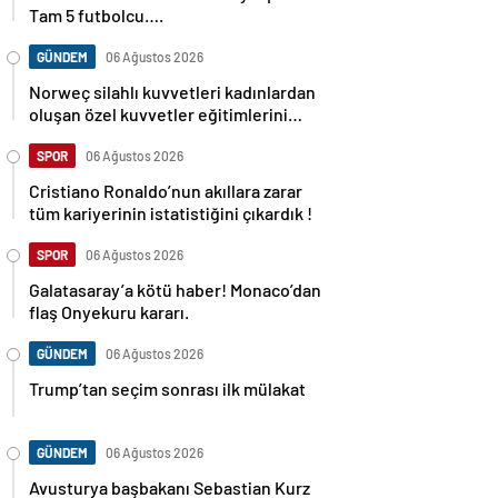
Tam 5 futbolcu….
GÜNDEM
06 Ağustos 2026
Norweç silahlı kuvvetleri kadınlardan
oluşan özel kuvvetler eğitimlerini
başlattı.
SPOR
06 Ağustos 2026
Cristiano Ronaldo’nun akıllara zarar
tüm kariyerinin istatistiğini çıkardık !
SPOR
06 Ağustos 2026
Galatasaray’a kötü haber! Monaco’dan
flaş Onyekuru kararı.
GÜNDEM
06 Ağustos 2026
Trump’tan seçim sonrası ilk mülakat
GÜNDEM
06 Ağustos 2026
Avusturya başbakanı Sebastian Kurz