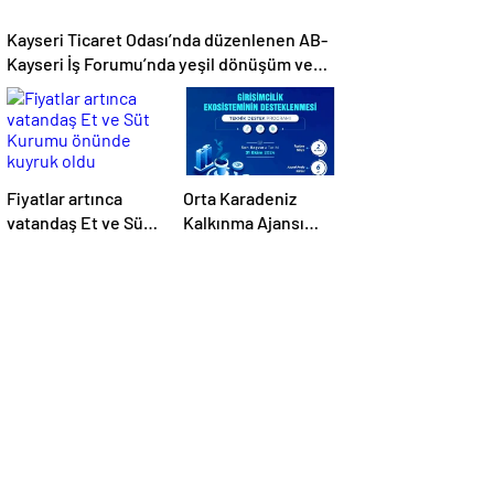
Kayseri Ticaret Odası’nda düzenlenen AB-
Kayseri İş Forumu’nda yeşil dönüşüm ve
dijitalleşme vurgusu yapıldı
Fiyatlar artınca
Orta Karadeniz
vatandaş Et ve Süt
Kalkınma Ajansı
Kurumu önünde
2024 Fizibilite ve
kuyruk oldu
Teknik Destek
Programlarını İlan
Etti