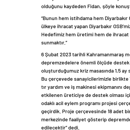
olduğunu kaydeden Fidan, şöyle konuş
“Bunun hem istihdama hem Diyarbakır OS
ülkeye ihracat yapan Diyarbakır OSB’miz
Hedefimiz hem üretimi hem de ihracat 
sunmaktır.”
6 Şubat 2023 tarihli Kahramanmaraş me
depremzedelere önemli ölçüde destek ve
oluşturduğumuz kriz masasında 1,5 ay s
Bu çerçevede sanayicilerimizle birlikte 
tır yardım ve iş makinesi ekipmanını d
etkilenen üreticiye de destek olması i
odaklı acil eylem programı projesi çerç
geçirdik. Proje çerçevesinde 18 adet bi
merkezinde faaliyet gösterip depremde
edilecektir” dedi.