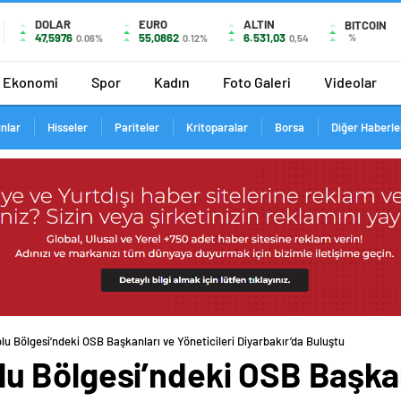
DOLAR
EURO
ALTIN
BITCOIN
47,5976
55,0862
6.531,03
%
0.06%
0.12%
0,54
Ekonomi
Spor
Kadın
Foto Galeri
Videolar
ınlar
Hisseler
Pariteler
Kritoparalar
Borsa
Diğer Haberle
 Bölgesi’ndeki OSB Başkanları ve Yöneticileri Diyarbakır’da Buluştu
 Bölgesi’ndeki OSB Başkan