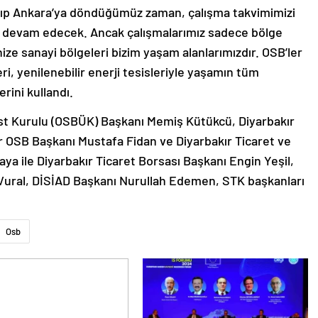
alıp Ankara’ya döndüğümüz zaman, çalışma takvimimizi
ız devam edecek. Ancak çalışmalarımız sadece bölge
anize sanayi bölgeleri bizim yaşam alanlarımızdır. OSB’ler
i, yenilenebilir enerji tesisleriyle yaşamın tüm
rini kullandı.
st Kurulu (OSBÜK) Başkanı Memiş Kütükcü, Diyarbakır
r OSB Başkanı Mustafa Fidan ve Diyarbakır Ticaret ve
a ile Diyarbakır Ticaret Borsası Başkanı Engin Yeşil,
 Vural, DİSİAD Başkanı Nurullah Edemen, STK başkanları
Osb