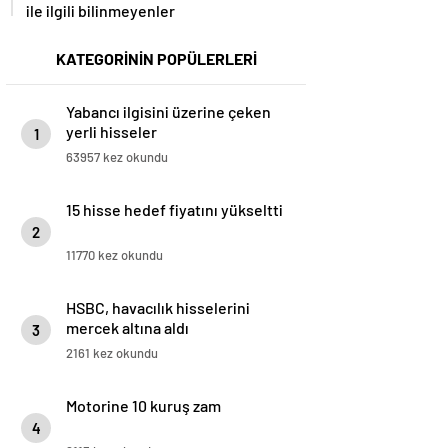
ile ilgili bilinmeyenler
KATEGORİNİN POPÜLERLERİ
Yabancı ilgisini üzerine çeken
yerli hisseler
1
63957 kez okundu
15 hisse hedef fiyatını yükseltti
2
11770 kez okundu
HSBC, havacılık hisselerini
mercek altına aldı
3
2161 kez okundu
Motorine 10 kuruş zam
4