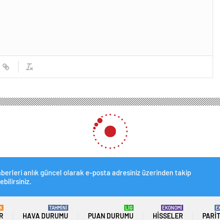
berleri anlık güncel olarak e-posta adresiniz üzerinden takip
ebilirsiniz.
K
TAHMİNİ
LİG
EKONOMİ
E
R
HAVA DURUMU
PUAN DURUMU
HISSELER
PARI