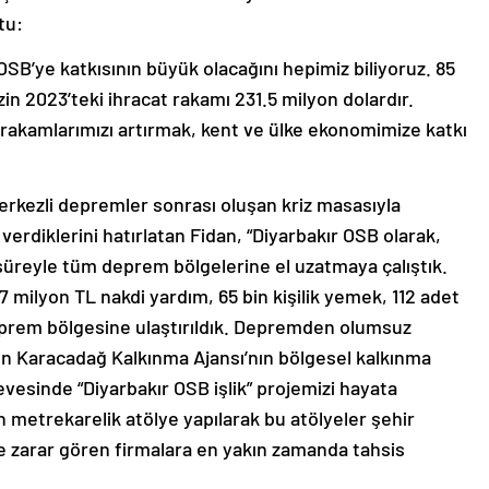
tu:
B’ye katkısının büyük olacağını hepimiz biliyoruz. 85
in 2023’teki ihracat rakamı 231.5 milyon dolardır.
rakamlarımızı artırmak, kent ve ülke ekonomimize katkı
rkezli depremler sonrası oluşan kriz masasıyla
rdiklerini hatırlatan Fidan, “Diyarbakır OSB olarak,
üreyle tüm deprem bölgelerine el uzatmaya çalıştık.
7 milyon TL nakdi yardım, 65 bin kişilik yemek, 112 adet
eprem bölgesine ulaştırıldık. Depremden olumsuz
çin Karacadağ Kalkınma Ajansı’nın bölgesel kalkınma
evesinde “Diyarbakır OSB işlik” projemizi hayata
n metrekarelik atölye yapılarak bu atölyeler şehir
 zarar gören firmalara en yakın zamanda tahsis