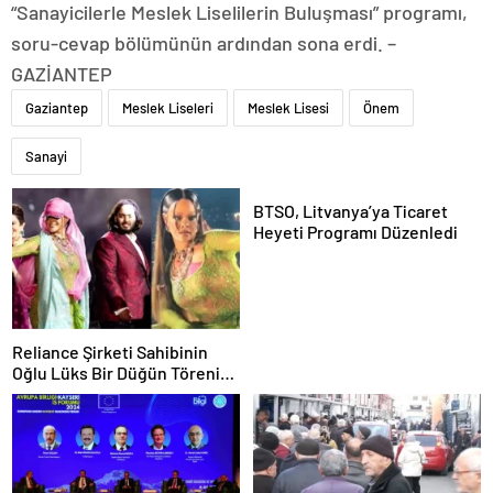
“Sanayicilerle Meslek Liselilerin Buluşması” programı,
soru-cevap bölümünün ardından sona erdi. –
GAZİANTEP
Gaziantep
Meslek Liseleri
Meslek Lisesi
Önem
Sanayi
BTSO, Litvanya’ya Ticaret
Heyeti Programı Düzenledi
Reliance Şirketi Sahibinin
Oğlu Lüks Bir Düğün Töreni
Düzenledi