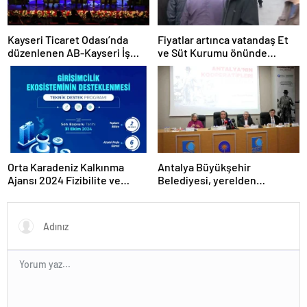
Kayseri Ticaret Odası’nda
Fiyatlar artınca vatandaş Et
düzenlenen AB-Kayseri İş
ve Süt Kurumu önünde
Forumu’nda yeşil dönüşüm
kuyruk oldu
ve dijitalleşme vurgusu
yapıldı
Orta Karadeniz Kalkınma
Antalya Büyükşehir
Ajansı 2024 Fizibilite ve
Belediyesi, yerelden
Teknik Destek Programlarını
kalkınmada model oluyor
İlan Etti