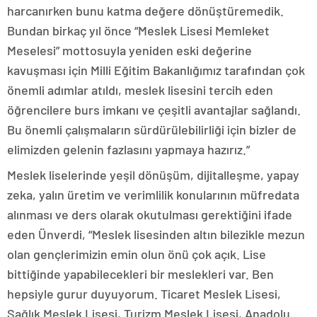
harcanırken bunu katma değere dönüştüremedik.
Bundan birkaç yıl önce “Meslek Lisesi Memleket
Meselesi” mottosuyla yeniden eski değerine
kavuşması için Milli Eğitim Bakanlığımız tarafından çok
önemli adımlar atıldı, meslek lisesini tercih eden
öğrencilere burs imkanı ve çeşitli avantajlar sağlandı.
Bu önemli çalışmaların sürdürülebilirliği için bizler de
elimizden gelenin fazlasını yapmaya hazırız.”
Meslek liselerinde yeşil dönüşüm, dijitalleşme, yapay
zeka, yalın üretim ve verimlilik konularının müfredata
alınması ve ders olarak okutulması gerektiğini ifade
eden Ünverdi, “Meslek lisesinden altın bilezikle mezun
olan gençlerimizin emin olun önü çok açık. Lise
bittiğinde yapabilecekleri bir meslekleri var. Ben
hepsiyle gurur duyuyorum. Ticaret Meslek Lisesi,
Sağlık Meslek Lisesi, Turizm Meslek Lisesi, Anadolu