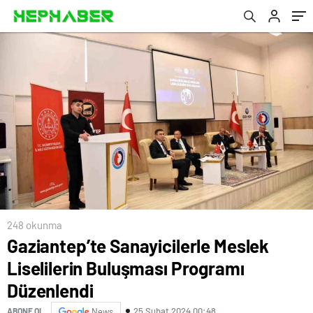
248 okunma
Gaziantep’te Sanayicilerle Meslek
Liselilerin Buluşması Programı
Düzenlendi
25 Şubat 2024 00:48
ABONE OL
News