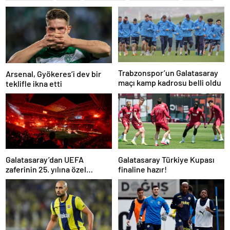
Trabzonspor’un Galatasaray
Arsenal, Gyökeres’i dev bir
maçı kamp kadrosu belli oldu
teklifle ikna etti
Galatasaray’dan UEFA
Galatasaray Türkiye Kupası
zaferinin 25. yılına özel
finaline hazır!
buluşma!