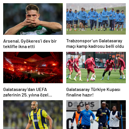
Trabzonspor’un Galatasaray
Arsenal, Gyökeres’i dev bir
maçı kamp kadrosu belli oldu
teklifle ikna etti
Galatasaray’dan UEFA
Galatasaray Türkiye Kupası
zaferinin 25. yılına özel
finaline hazır!
buluşma!