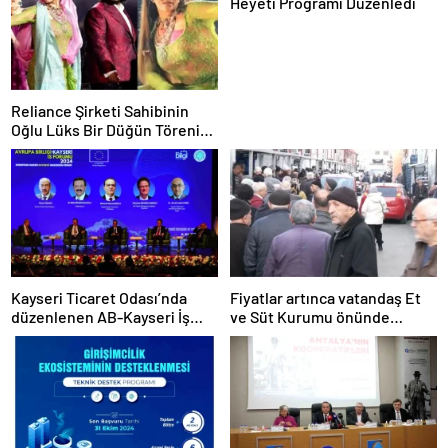
Heyeti Programı Düzenledi
Reliance Şirketi Sahibinin
Oğlu Lüks Bir Düğün Töreni
Düzenledi
Kayseri Ticaret Odası’nda
Fiyatlar artınca vatandaş Et
düzenlenen AB-Kayseri İş
ve Süt Kurumu önünde
Forumu’nda yeşil dönüşüm
kuyruk oldu
ve dijitalleşme vurgusu
yapıldı