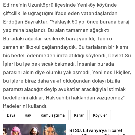
Edirne’nin Uzunköprü ilçesinde Yeniköy köyünde
çiftçilik ile uğraştığını ifade eden vatandaşlardan
Erdoğan Bayraktar, “Yaklaşık 50 yol önce burada baraj
yapımına başlandı. Bu alan tamamen ağaçlıktı.
Buradaki ağaçlar kesilerek baraj yapıldı. Tabii o
zamanlar ilkokul çağlarındaydık. Bu tarlaların bir kısmı
hiç bedeli ödenmeden imza atıldığı söylendi. Devlet Su
İşleri bu işe pek sıcak bakmadı. İnsanlar burada
parasını alsın diye olumlu yaklaşmadı. Yeni nesil kişiler,
bu işlere biraz daha vakıf olduğundan dolayı biz ila
paramızı alacağız deyip avukatlar aracılığıyla istimlak
bedellerini aldılar. Hak sahibi hakkından vazgeçmez”
ifadelerini kullandı.
Dava
Hak
Kamulaştırma
Karar
Köylüler
BTSO, Litvanya’ya Ticaret