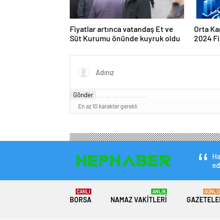
Fiyatlar artınca vatandaş Et ve
Orta Ka
Süt Kurumu önünde kuyruk oldu
2024 Fi
Program
Gönder
En az 10 karakter gerekli
Ha
ed
CANLI
ANLIK
GÜNLÜ
BORSA
NAMAZ VAKITLERI
GAZETELE