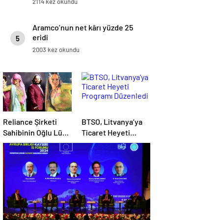
2114 kez okundu
Aramco’nun net kârı yüzde 25
eridi
5
2003 kez okundu
Reliance Şirketi
BTSO, Litvanya’ya
Sahibinin Oğlu Lüks
Ticaret Heyeti
Bir Düğün Töreni
Programı Düzenledi
Düzenledi