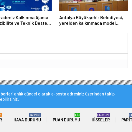
radeniz Kalkınma Ajansı
Antalya Büyükşehir Belediyesi,
zibilite ve Teknik Destek
yerelden kalkınmada model
larını İlan Etti
oluyor
berleri anlık güncel olarak e-posta adresiniz üzerinden takip
ebilirsiniz.
K
TAHMİNİ
LİG
EKONOMİ
E
R
HAVA DURUMU
PUAN DURUMU
HISSELER
PARI