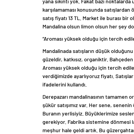
yana sıkıntı yok. Fakat bazı noktalarda u
karşılamaması konusunda satışlardan ötür
satış fiyatı 13 TL. Market ile burası bi
Mandalina olsun limon olsun her şey do
“Aroması yüksek olduğu için tercih edil
Mandalinada satışların düşük olduğunu
güzeldir, katkısız, organiktir. Bahçede
Aroması yüksek olduğu için tercih edile
verdiğimizde ayarlıyoruz fiyatı. Satışla
ifadelerini kullandı.
Derepazarı mandalinasının tamamen org
şükür satışımız var. Her sene, senenin ü
Buranın yerlisiyiz. Büyüklerimize sesl
gerekiyor. Fabrika sistemine dönmesi l
meşhur hale geldi artık. Bu güzergahtan