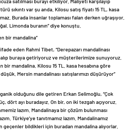
cuza satılması burayı etkiliyor. Maliyeti karşılayıp
ü sıkıntı var şu anda. Kilosu satış fiyatı 15 TL, kasa
r olmaz. Burada insanlar toplaması falan derken uğraşıyor.
ğal. Limonda buranın” diye konuştu.
en bir mandalina”
 ifade eden Rahmi Tibet, “Derepazarı mandalinası
n alıp buraya getiriyoruz ve müşterilerimize sunuyoruz.
n bir mandalina. Kilosu 15 TL. kasa hesabına göre
r düşük. Mersin mandalinası satışlarımızı düşürüyor”
anik olduğunu dile getiren Erkan Selimoğlu, “Çok
ç, dört ayı buradayız. On bir, on iki tezgah açıyoruz.
enmemiz lazım. Mandalinaya bir çözüm bulunması
azım. Türkiye’ye tanıtmamız lazım. Mandalinamız
 geçenler bildikleri için buradan mandalina alıyorlar.