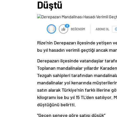
Düştü
0
BEĞENDİM
ABONE OL
Rize’nin Derepazarı ilçesinde yetişen v
bu yıl hasadın verimli geçtiği ancak mand
Derepazarı ilçesinde vatandaşlar tarafı
Toplanan mandalinalar yıllardır Karaden
Tezgah sahipleri tarafından mandalinalar
mandalinalar yol kenarında müşterilerin
satın alarak Türkiye’nin farklı illerine
kilogramı ise bu yıl 15 TL’den satılıyor. 
düştüğünü belirtti.
“Geçen seneye göre satışı düşük”