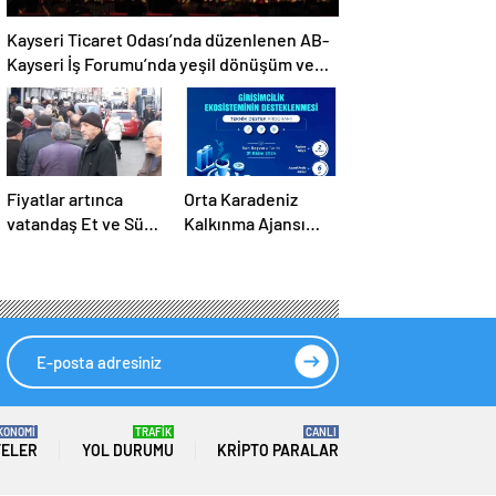
Kayseri Ticaret Odası’nda düzenlenen AB-
Kayseri İş Forumu’nda yeşil dönüşüm ve
dijitalleşme vurgusu yapıldı
Fiyatlar artınca
Orta Karadeniz
vatandaş Et ve Süt
Kalkınma Ajansı
Kurumu önünde
2024 Fizibilite ve
kuyruk oldu
Teknik Destek
Programlarını İlan
Etti
KONOMİ
TRAFİK
CANLI
TELER
YOL DURUMU
KRIPTO PARALAR