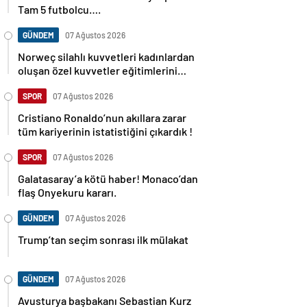
Tam 5 futbolcu….
GÜNDEM
07 Ağustos 2026
Norweç silahlı kuvvetleri kadınlardan
oluşan özel kuvvetler eğitimlerini
başlattı.
SPOR
07 Ağustos 2026
Cristiano Ronaldo’nun akıllara zarar
tüm kariyerinin istatistiğini çıkardık !
SPOR
07 Ağustos 2026
Galatasaray’a kötü haber! Monaco’dan
flaş Onyekuru kararı.
GÜNDEM
07 Ağustos 2026
Trump’tan seçim sonrası ilk mülakat
GÜNDEM
07 Ağustos 2026
Avusturya başbakanı Sebastian Kurz