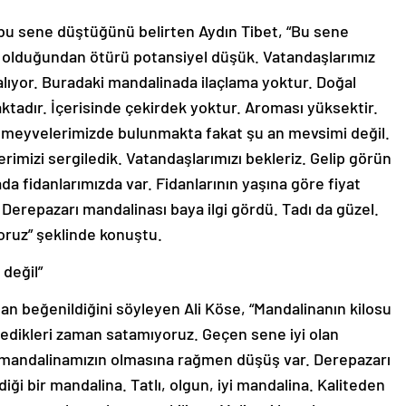
 bu sene düştüğünü belirten Aydın Tibet, “Bu sene
ük olduğundan ötürü potansiyel düşük. Vatandaşlarımız
 alıyor. Buradaki mandalinada ilaçlama yoktur. Doğal
ktadır. İçerisinde çekirdek yoktur. Aroması yüksektir.
meyvelerimizde bulunmakta fakat şu an mevsimi değil.
imizi sergiledik. Vatandaşlarımızı bekleriz. Gelip görün
ada fidanlarımızda var. Fidanlarının yaşına göre fiyat
. Derepazarı mandalinası baya ilgi gördü. Tadı da güzel.
yoruz” şeklinde konuştu.
 değil”
an beğenildiğini söyleyen Ali Köse, “Mandalinanın kilosu
ledikleri zaman satamıyoruz. Geçen sene iyi olan
iyi mandalinamızın olmasına rağmen düşüş var. Derepazarı
ği bir mandalina. Tatlı, olgun, iyi mandalina. Kaliteden