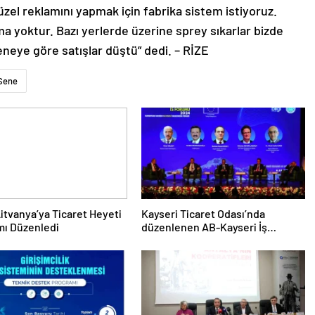
üzel reklamını yapmak için fabrika sistem istiyoruz.
ma yoktur. Bazı yerlerde üzerine sprey sıkarlar bizde
eneye göre satışlar düştü” dedi. – RİZE
Sene
itvanya’ya Ticaret Heyeti
Kayseri Ticaret Odası’nda
mı Düzenledi
düzenlenen AB-Kayseri İş
Forumu’nda yeşil dönüşüm ve
dijitalleşme vurgusu yapıldı