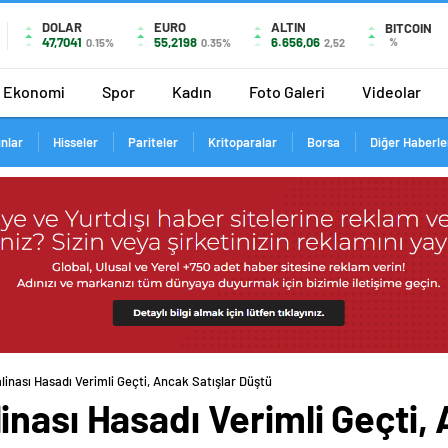
DOLAR
EURO
ALTIN
BITCOIN
47,7041
55,2198
6.656,06
%
0.15%
0.35%
2,52
Ekonomi
Spor
Kadın
Foto Galeri
Videolar
ınlar
Hisseler
Pariteler
Kritoparalar
Borsa
Diğer Haberle
inası Hasadı Verimli Geçti, Ancak Satışlar Düştü
nası Hasadı Verimli Geçti, 