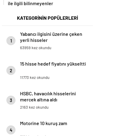
ile ilgili bilinmeyenler
KATEGORİNİN POPÜLERLERİ
Yabancı ilgisini üzerine çeken
yerli hisseler
1
63959 kez okundu
15 hisse hedef fiyatını yükseltti
2
11773 kez okundu
HSBC, havacılık hisselerini
mercek altına aldı
3
2163 kez okundu
Motorine 10 kuruş zam
4