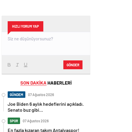
HIZLI YORUM YAP
GÖNDER
SON DAKİKA
HABERLERİ
GÜNDEM
07 Ağustos 2026
Joe Biden 6 aylık hedeflerini açıkladı.
Senato buz gibi…
SPOR
07 Ağustos 2026
En fazla kızaran takım Antalyaspor!