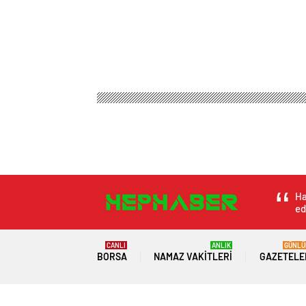
Ha
ed
CANLI
ANLIK
GÜNLÜ
BORSA
NAMAZ VAKITLERI
GAZETELE