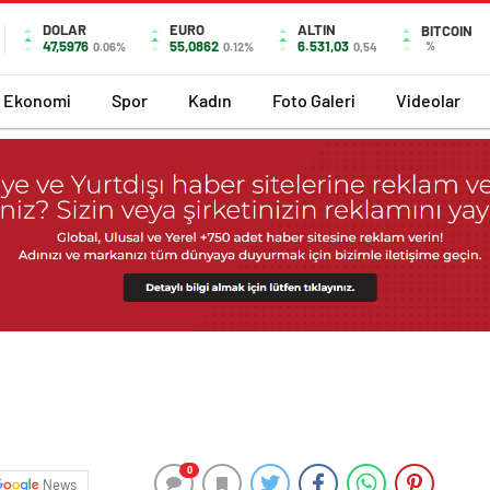
DOLAR
EURO
ALTIN
BITCOIN
47,5976
55,0862
6.531,03
%
0.06%
0.12%
0,54
Ekonomi
Spor
Kadın
Foto Galeri
Videolar
0
News