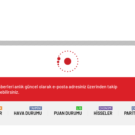
berleri anlık güncel olarak e-posta adresiniz üzerinden takip
ebilirsiniz.
K
TAHMİNİ
LİG
EKONOMİ
E
R
HAVA DURUMU
PUAN DURUMU
HISSELER
PARI