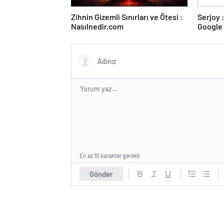
Zihnin Gizemli Sınırları ve Ötesi :
Serjoy : Dijital Medya Ajansı,
Nasılnedir.com
Google 
ve Web 
En az 10 karakter gerekli
Gönder