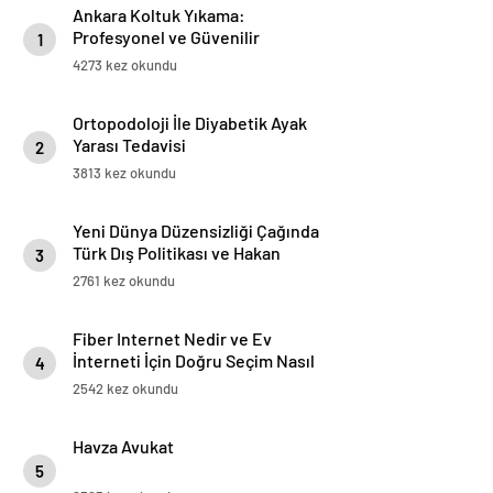
Ankara Koltuk Yıkama:
Profesyonel ve Güvenilir
1
Hizmetler
4273 kez okundu
Ortopodoloji İle Diyabetik Ayak
Yarası Tedavisi
2
3813 kez okundu
Yeni Dünya Düzensizliği Çağında
Türk Dış Politikası ve Hakan
3
Fidan Faktörü
2761 kez okundu
Fiber Internet Nedir ve Ev
İnterneti İçin Doğru Seçim Nasıl
4
Yapılır
2542 kez okundu
Havza Avukat
5