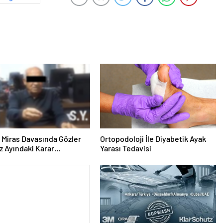
ık Miras Davasında Gözler
Ortopodoloji İle Diyabetik Ayak
 Ayındaki Karar
Yarası Tedavisi
sına Çevrildi