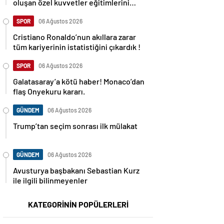
oluşan özel kuvvetler eğitimlerini
başlattı.
SPOR
06 Ağustos 2026
Cristiano Ronaldo’nun akıllara zarar
tüm kariyerinin istatistiğini çıkardık !
SPOR
06 Ağustos 2026
Galatasaray’a kötü haber! Monaco’dan
flaş Onyekuru kararı.
GÜNDEM
06 Ağustos 2026
Trump’tan seçim sonrası ilk mülakat
GÜNDEM
06 Ağustos 2026
Avusturya başbakanı Sebastian Kurz
ile ilgili bilinmeyenler
KATEGORİNİN POPÜLERLERİ