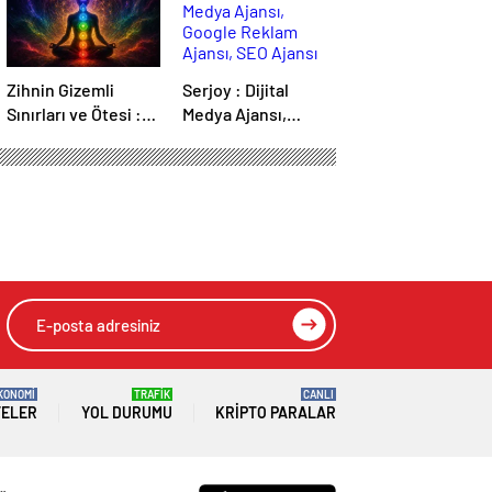
Zihnin Gizemli
Serjoy : Dijital
Sınırları ve Ötesi :
Medya Ajansı,
Nasılnedir.com
Google Reklam
Ajansı, SEO Ajansı
ve Web Tasarım
Ajansı
KONOMİ
TRAFİK
CANLI
TELER
YOL DURUMU
KRIPTO PARALAR