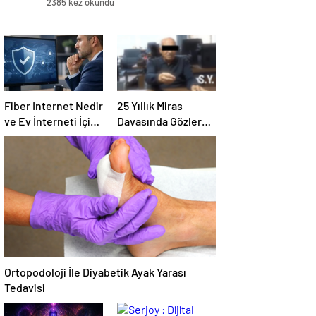
2385 kez okundu
Fiber Internet Nedir
25 Yıllık Miras
ve Ev İnterneti İçin
Davasında Gözler
Doğru Seçim Nasıl
Temmuz Ayındaki
Yapılır
Karar Duruşmasına
Çevrildi
Ortopodoloji İle Diyabetik Ayak Yarası
Tedavisi