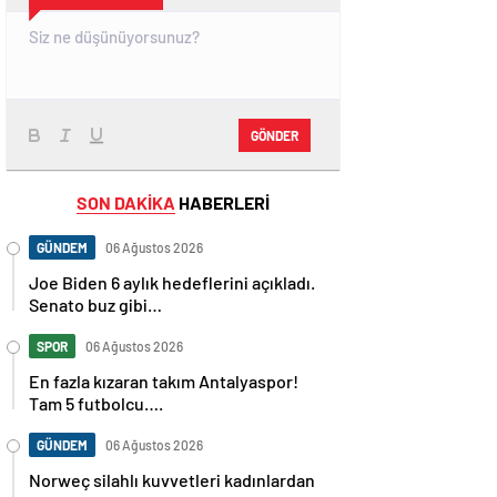
GÖNDER
SON DAKİKA
HABERLERİ
GÜNDEM
06 Ağustos 2026
Joe Biden 6 aylık hedeflerini açıkladı.
Senato buz gibi…
SPOR
06 Ağustos 2026
En fazla kızaran takım Antalyaspor!
Tam 5 futbolcu….
GÜNDEM
06 Ağustos 2026
Norweç silahlı kuvvetleri kadınlardan