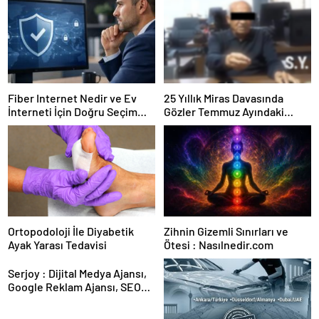
Fiber Internet Nedir ve Ev
25 Yıllık Miras Davasında
İnterneti İçin Doğru Seçim
Gözler Temmuz Ayındaki
Nasıl Yapılır
Karar Duruşmasına Çevrildi
Ortopodoloji İle Diyabetik
Zihnin Gizemli Sınırları ve
Ayak Yarası Tedavisi
Ötesi : Nasılnedir.com
Serjoy : Dijital Medya Ajansı,
Google Reklam Ajansı, SEO
Ajansı ve Web Tasarım Ajansı