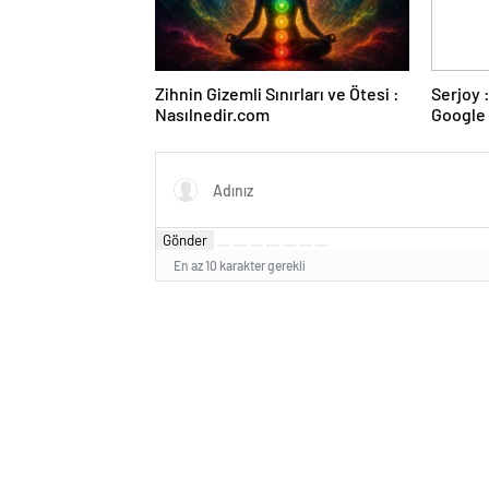
Zihnin Gizemli Sınırları ve Ötesi :
Serjoy : Dijital Medya Ajansı,
Nasılnedir.com
Google 
ve Web 
Gönder
En az 10 karakter gerekli