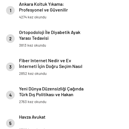
Ankara Koltuk Yıkama:
Profesyonel ve Güvenilir
1
Hizmetler
4274 kez okundu
Ortopodoloji İle Diyabetik Ayak
Yarası Tedavisi
2
3813 kez okundu
Fiber Internet Nedir ve Ev
İnterneti İçin Doğru Seçim Nasıl
3
Yapılır
2852 kez okundu
Yeni Dünya Düzensizliği Çağında
Türk Dış Politikası ve Hakan
4
Fidan Faktörü
2763 kez okundu
Havza Avukat
5