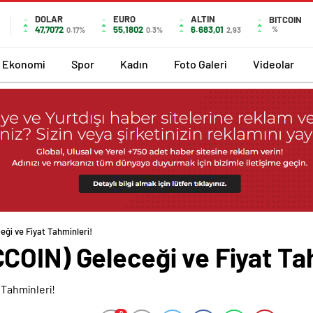
DOLAR
EURO
ALTIN
BITCOIN
47,7072
55,1802
6.683,01
%
0.17%
0.3%
2,93
Ekonomi
Spor
Kadın
Foto Galeri
Videolar
ği ve Fiyat Tahminleri!
COIN) Geleceği ve Fiyat Ta