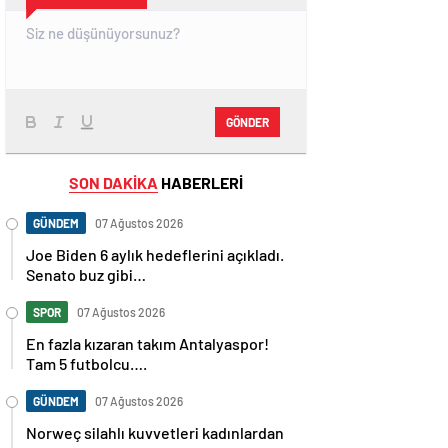
GÖNDER
SON DAKİKA
HABERLERİ
GÜNDEM
07 Ağustos 2026
Joe Biden 6 aylık hedeflerini açıkladı.
Senato buz gibi…
SPOR
07 Ağustos 2026
En fazla kızaran takım Antalyaspor!
Tam 5 futbolcu….
GÜNDEM
07 Ağustos 2026
Norweç silahlı kuvvetleri kadınlardan