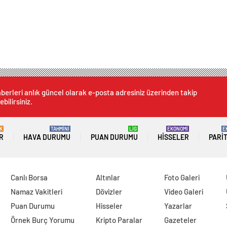
berleri anlık güncel olarak e-posta adresiniz üzerinden takip
ebilirsiniz.
K
TAHMİNİ
LİG
EKONOMİ
E
R
HAVA DURUMU
PUAN DURUMU
HISSELER
PARI
Canlı Borsa
Altınlar
Foto Galeri
Namaz Vakitleri
Dövizler
Video Galeri
Puan Durumu
Hisseler
Yazarlar
Örnek Burç Yorumu
Kripto Paralar
Gazeteler