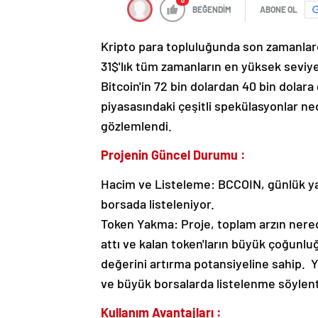
0
BEĞENDİM
ABONE OL
Kripto para topluluğunda son zamanlard
31$'lık tüm zamanların en yüksek seviy
Bitcoin'in 72 bin dolardan 40 bin dolar
piyasasındaki çeşitli spekülasyonlar ne
gözlemlendi.
Projenin Güncel Durumu :
Hacim ve Listeleme: BCCOIN, günlük yak
borsada listeleniyor.
Token Yakma: Proje, toplam arzın nered
attı ve kalan token'ların büyük çoğunluğu 
değerini artırma potansiyeline sahip. Ye
ve büyük borsalarda listelenme söylent
Kullanım Avantajları :