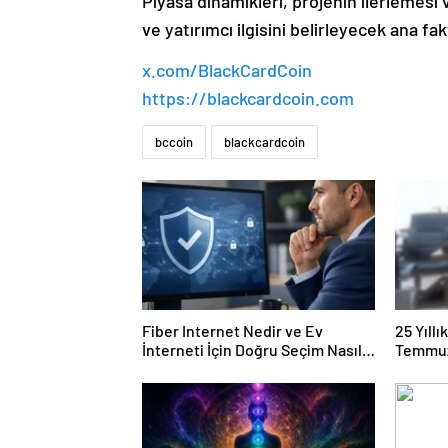
Piyasa dinamikleri, projenin ilerlemesi
ve yatırımcı ilgisini belirleyecek ana fak
x.com/BlackCardCoin
https://blackcardcoin.com
bccoin
blackcardcoin
Fiber Internet Nedir ve Ev
25 Yıll
İnterneti İçin Doğru Seçim Nasıl
Temmuz
Yapılır
Duruşma