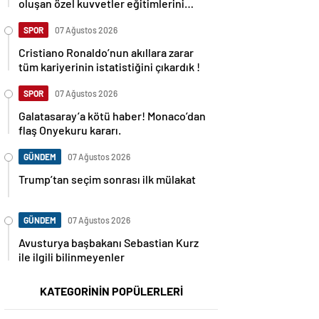
oluşan özel kuvvetler eğitimlerini
başlattı.
SPOR
07 Ağustos 2026
Cristiano Ronaldo’nun akıllara zarar
tüm kariyerinin istatistiğini çıkardık !
SPOR
07 Ağustos 2026
Galatasaray’a kötü haber! Monaco’dan
flaş Onyekuru kararı.
GÜNDEM
07 Ağustos 2026
Trump’tan seçim sonrası ilk mülakat
GÜNDEM
07 Ağustos 2026
Avusturya başbakanı Sebastian Kurz
ile ilgili bilinmeyenler
KATEGORİNİN POPÜLERLERİ