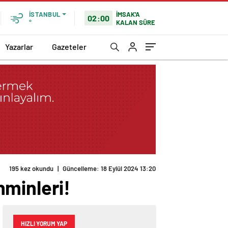
İMSAK'A
İSTANBUL
02:00
KALAN SÜRE
°
Yazarlar
Gazeteler
195 kez okundu
|
Güncelleme: 18 Eylül 2024 13:20
hminleri!
HIZLI YORUM YAP