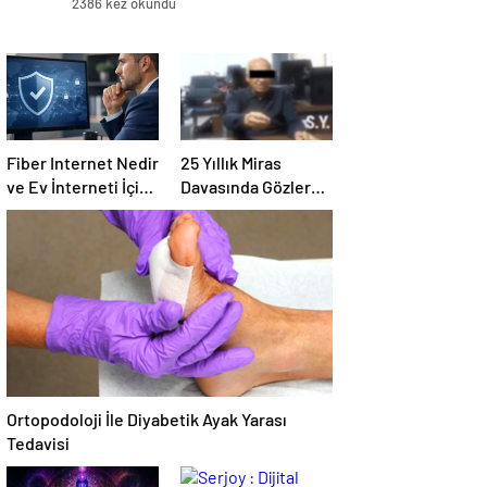
2386 kez okundu
Fiber Internet Nedir
25 Yıllık Miras
ve Ev İnterneti İçin
Davasında Gözler
Doğru Seçim Nasıl
Temmuz Ayındaki
Yapılır
Karar Duruşmasına
Çevrildi
Ortopodoloji İle Diyabetik Ayak Yarası
Tedavisi