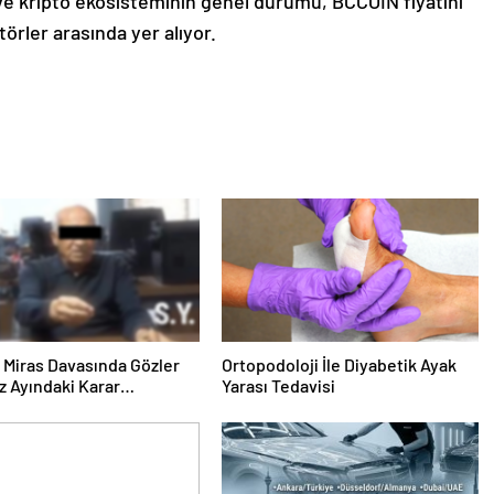
 ve kripto ekosisteminin genel durumu, BCCOIN fiyatını
törler arasında yer alıyor.
ık Miras Davasında Gözler
Ortopodoloji İle Diyabetik Ayak
 Ayındaki Karar
Yarası Tedavisi
sına Çevrildi