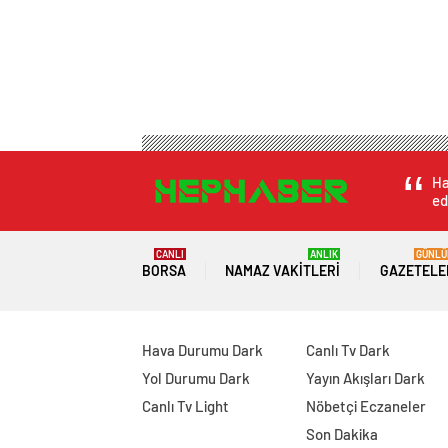
Ha
ed
CANLI
ANLIK
GÜNLÜ
BORSA
NAMAZ VAKITLERI
GAZETELE
Hava Durumu Dark
Canlı Tv Dark
Yol Durumu Dark
Yayın Akışları Dark
Canlı Tv Light
Nöbetçi Eczaneler
Son Dakika