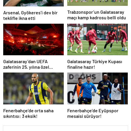
Trabzonspor’un Galatasaray
Arsenal, Gyökeres’i dev bir
maçı kamp kadrosu belli oldu
teklifle ikna etti
Galatasaray’dan UEFA
Galatasaray Türkiye Kupası
zaferinin 25. yılına özel
finaline hazır!
buluşma!
Fenerbahçe’de orta saha
Fenerbahçe’de Eyüpspor
sıkıntısı: 3 eksik!
mesaisi sürüyor!