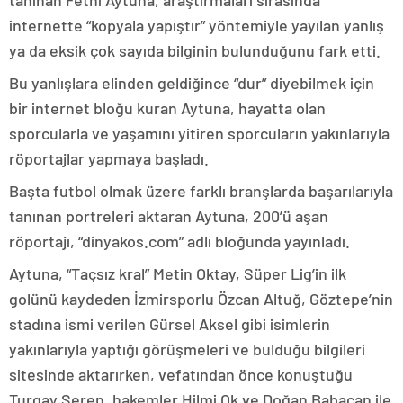
tanınan Fethi Aytuna, araştırmaları sırasında
internette “kopyala yapıştır” yöntemiyle yayılan yanlış
ya da eksik çok sayıda bilginin bulunduğunu fark etti.
Bu yanlışlara elinden geldiğince “dur” diyebilmek için
bir internet bloğu kuran Aytuna, hayatta olan
sporcularla ve yaşamını yitiren sporcuların yakınlarıyla
röportajlar yapmaya başladı.
Başta futbol olmak üzere farklı branşlarda başarılarıyla
tanınan portreleri aktaran Aytuna, 200’ü aşan
röportajı, “dinyakos.com” adlı bloğunda yayınladı.
Aytuna, “Taçsız kral” Metin Oktay, Süper Lig’in ilk
golünü kaydeden İzmirsporlu Özcan Altuğ, Göztepe’nin
stadına ismi verilen Gürsel Aksel gibi isimlerin
yakınlarıyla yaptığı görüşmeleri ve bulduğu bilgileri
sitesinde aktarırken, vefatından önce konuştuğu
Turgay Şeren, hakemler Hilmi Ok ve Doğan Babacan ile