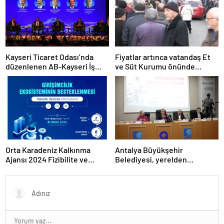
Kayseri Ticaret Odası’nda
Fiyatlar artınca vatandaş Et
düzenlenen AB-Kayseri İş
ve Süt Kurumu önünde
Forumu’nda yeşil dönüşüm
kuyruk oldu
ve dijitalleşme vurgusu
yapıldı
Orta Karadeniz Kalkınma
Antalya Büyükşehir
Ajansı 2024 Fizibilite ve
Belediyesi, yerelden
Teknik Destek Programlarını
kalkınmada model oluyor
İlan Etti