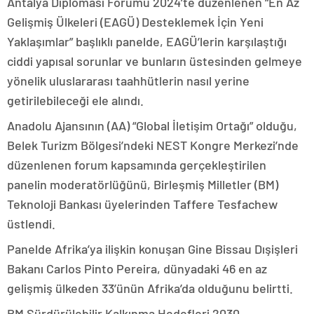
Antalya Diplomasi Forumu 2024’te düzenlenen “En Az
Gelişmiş Ülkeleri (EAGÜ) Desteklemek İçin Yeni
Yaklaşımlar” başlıklı panelde, EAGÜ’lerin karşılaştığı
ciddi yapısal sorunlar ve bunların üstesinden gelmeye
yönelik uluslararası taahhütlerin nasıl yerine
getirilebileceği ele alındı.
Anadolu Ajansının (AA) “Global İletişim Ortağı” olduğu,
Belek Turizm Bölgesi’ndeki NEST Kongre Merkezi’nde
düzenlenen forum kapsamında gerçekleştirilen
panelin moderatörlüğünü, Birleşmiş Milletler (BM)
Teknoloji Bankası üyelerinden Taffere Tesfachew
üstlendi.
Panelde Afrika’ya ilişkin konuşan Gine Bissau Dışişleri
Bakanı Carlos Pinto Pereira, dünyadaki 46 en az
gelişmiş ülkeden 33’ünün Afrika’da olduğunu belirtti.
BM Sürdürülebilir Kalkınma Hedefleri 2030