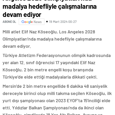
madalya hedefliyle çalışmalarına
devam ediyor
19 Mart 2024 00:27
ABONE OL
News
Milli atlet Elif Naz Köseoğlu, Los Angeles 2028
Olimpiyatları’nda madalya hedefliyle çalışmalarına
devam ediyor.
Türkiye Atletizm Federasyonunun olimpik kadrosunda
yer alan 12. sınıf öğrencisi 17 yaşındaki Elif Naz
Köseoğlu, 2 bin metre engelli koşu branşında
Türkiye’de elde ettiği madalyalarla dikkati çekti.
Mersin’de 2 bin metre engellide 6 dakika 48 saniyelik
dereceyle birinci olup milli takıma seçilen Köseoğlu, ilk
yurt dışı şampiyonası olan 2023 EYOF’ta 15’inciliği elde
etti. Yıldızlar Balkan Şampiyonası’nda da ikinci olan
Köseoğlu, şimdilerde 18 Yaş Altı Balkan, Avrupa ve