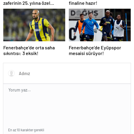
zaferinin 25. yılına özel
finaline hazır!
buluşma!
Fenerbahçe’de orta saha
Fenerbahçe’de Eyüpspor
sıkıntısı: 3 eksik!
mesaisi sürüyor!
En az 10 karakter gerekli