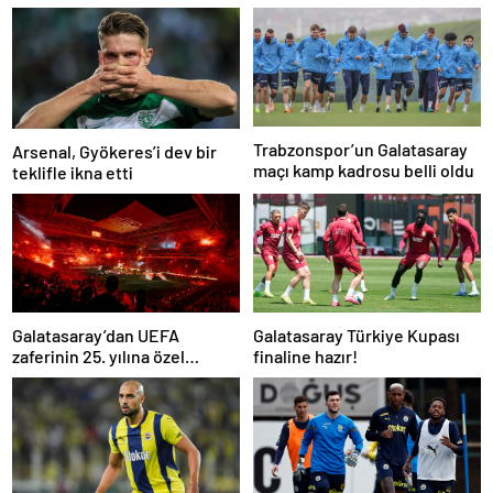
Trabzonspor’un Galatasaray
Arsenal, Gyökeres’i dev bir
maçı kamp kadrosu belli oldu
teklifle ikna etti
Galatasaray’dan UEFA
Galatasaray Türkiye Kupası
zaferinin 25. yılına özel
finaline hazır!
buluşma!