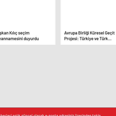
şkan Kılıç seçim
Avrupa Birliği Küresel Geçit
yannamesini duyurdu
Projesi: Türkiye ve Türk
Dünyası İçin Önemli Bir Fırs
berleri anlık güncel olarak e-posta adresiniz üzerinden takip