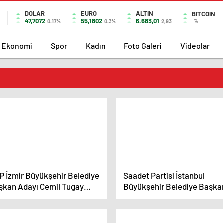
DOLAR
EURO
ALTIN
BITCOIN
47,7072
55,1802
6.683,01
%
0.17%
0.3%
2,93
Ekonomi
Spor
Kadın
Foto Galeri
Videolar
P İzmir Büyükşehir Belediye
Saadet Partisi İstanbul
şkan Adayı Cemil Tugay
Büyükşehir Belediye Başka
jelerini Duyurdu
Adayı Birol Aydın İş Yerlerini
Ziyaret Etti