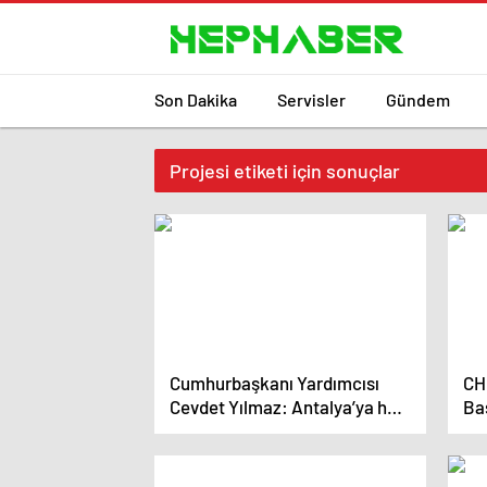
Son Dakika
Servisler
Gündem
Projesi etiketi için sonuçlar
Cumhurbaşkanı Yardımcısı
CH
Cevdet Yılmaz: Antalya’ya her
Ba
türlü desteği verdik
Pro