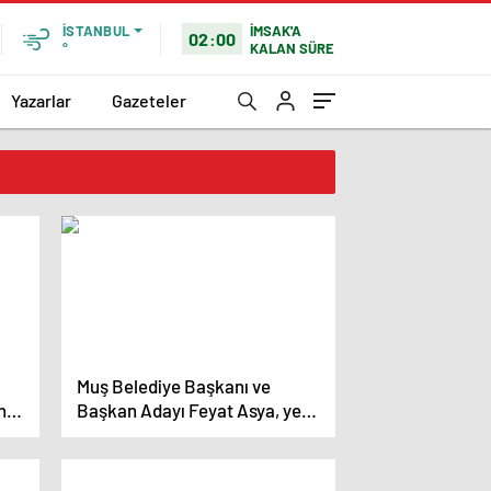
İMSAK'A
İSTANBUL
02:00
KALAN SÜRE
°
Yazarlar
Gazeteler
Muş Belediye Başkanı ve
n
Başkan Adayı Feyat Asya, yeni
dönem projelerini açıkladı