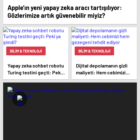
Apple’ın yeni yapay zeka aracı tartışılıyor:
Gözlerimize artık güvenebilir miyiz?
BILIM & TEKNOLOJI
BILIM & TEKNOLOJI
Yapay zeka sohbet robotu
Dijital depolamanın gizli
Turing testini geçti: Peki
maliyeti: Hem cebimizi
ya şimdi?
hem gezegeni tehdit
ediyor