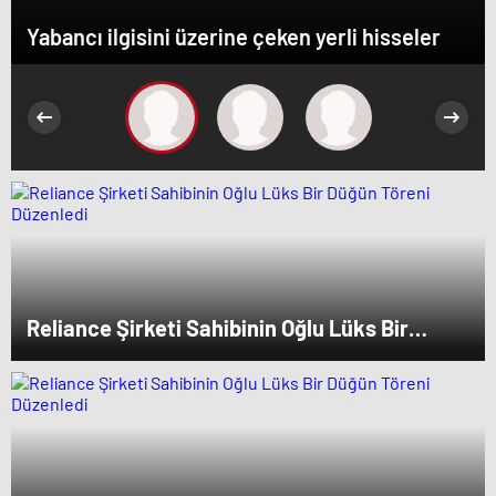
Yabancı ilgisini üzerine çeken yerli hisseler
Reliance Şirketi Sahibinin Oğlu Lüks Bir
Düğün Töreni Düzenledi