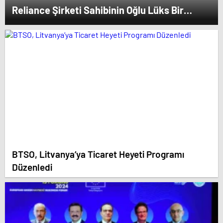
Reliance Şirketi Sahibinin Oğlu Lüks Bir
Düğün Töreni Düzenledi
BTSO, Litvanya’ya Ticaret Heyeti Programı
Düzenledi