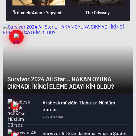
Örümcek-Adam: Yepyeni Bir Gün
The Odyssey
Survivor 2024 All Star… HAKAN OYUNA
ÇIKMADI, İKİNCİ ELEME ADAYI KİM OLDU?
Arabesk müziğin “Baba”sı: Müslüm
Gürses
295 izlenme
Survivor All Star’da Sema, Pınar’a Şiddet