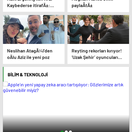
Kaybederse itirafÄ±:
paylaÅtÄ±
Kenan Baran farklÄ± bir
insan
Neslihan AtagÃ¼l’den
Reyting rekorları kırıyor!
oÄlu Aziz ile yeni poz
‘Uzak Şehir’ oyuncuları
dizinin başarısını CNN
TÜRK’e anlattı
BILIM & TEKNOLOJI